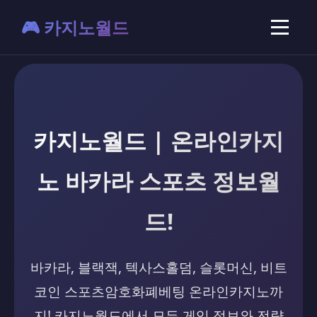
🎮 카지노월드
카지노월드 | 온라인카지
노 바카라 스포츠 정보월
드!
바카라, 블랙잭, 텍사스홀덤, 슬롯머신, 비트
코인 스포츠암호화폐베팅 온라인카지노까
지! 카지노월드에서 모든 게임 정보와 전략