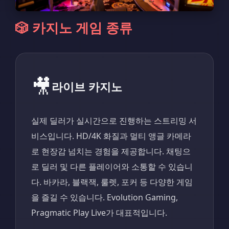
🎲 카지노 게임 종류
🎥
라이브 카지노
실제 딜러가 실시간으로 진행하는 스트리밍 서