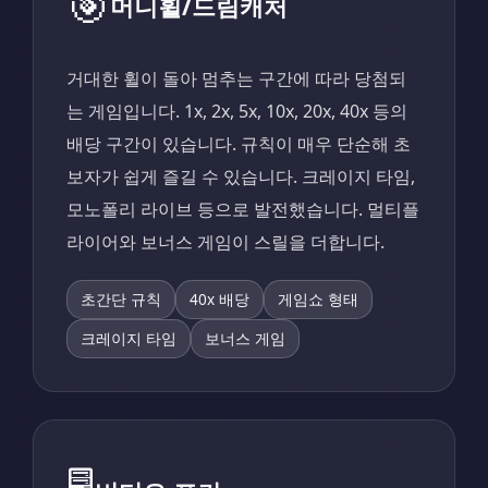
1장씩 대결
초고속
간단한 규칙
타이 11:1
수트 베팅
🎯
머니휠/드림캐처
거대한 휠이 돌아 멈추는 구간에 따라 당첨되
는 게임입니다. 1x, 2x, 5x, 10x, 20x, 40x 등의
배당 구간이 있습니다. 규칙이 매우 단순해 초
보자가 쉽게 즐길 수 있습니다. 크레이지 타임,
모노폴리 라이브 등으로 발전했습니다. 멀티플
라이어와 보너스 게임이 스릴을 더합니다.