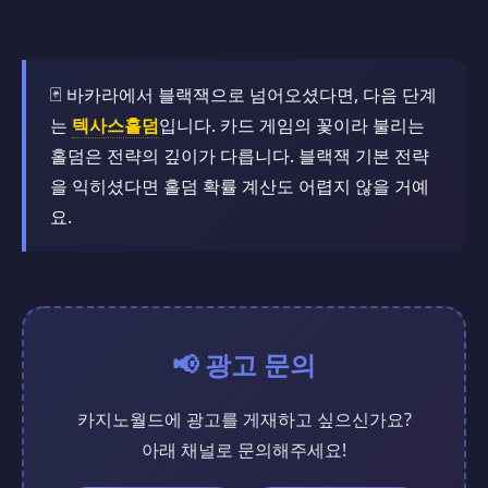
99%+ RTP
전략 게임
Jacks or Better
멀티핸드
프로그레시브
🃏 바카라에서 블랙잭으로 넘어오셨다면, 다음 단계
는
텍사스홀덤
입니다. 카드 게임의 꽃이라 불리는
홀덤은 전략의 깊이가 다릅니다. 블랙잭 기본 전략
을 익히셨다면 홀덤 확률 계산도 어렵지 않을 거예
요.