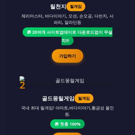
릴천지
릴게임
체리마스터, 바다이야기, 오션, 손오공, 다빈치, 사
파리, 알라딘등
🎁 20여개 사이트업데이트 다운로드없이 무설
치!!!
가입하기
2
골드몽릴게임
릴게임
국내 최대 릴게임! 야마토,바다이야기,황금성 올인
원.
🎁 첫충 100%