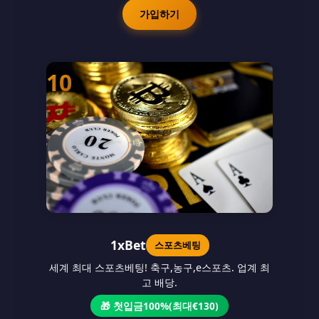
9
크레이지슬롯
크레이지슬롯
매일 첫 입금 15% 보너스 (최대 50만 원) 매일 두 번
째 입금도 10% 추가 보너스! 슬롯/카지노/스포츠 전
용 롤링으로 출금까지 쉽게!
🎁 상시 이벤트 진행합니다.
가입하기
10