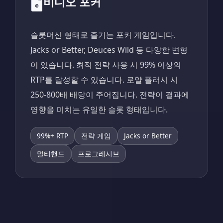
초간단 규칙
40x 배당
게임쇼 형태
크레이지 타임
보너스 게임
🖥️
비디오 포커
슬롯머신 형태로 즐기는 포커 게임입니다.
Jacks or Better, Deuces Wild 등 다양한 변형
이 있습니다. 최적 전략 사용 시 99% 이상의
RTP를 달성할 수 있습니다. 로얄 플러시 시
250-800배 배당이 주어집니다. 전략이 결과에
영향을 미치는 유일한 슬롯 형태입니다.