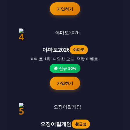
가입하기
4
야마토2026
야마토
야마토 1위! 다양한 모드. 잭팟 이벤트.
🎁 신규 50%
가입하기
5
오징어릴게임
황금성