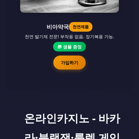
가입하기
17
비아약국
천연제품
천연 발기제 전문! 부작용 없음. 장기복용 가능.
🎁 샘플 증정
가입하기