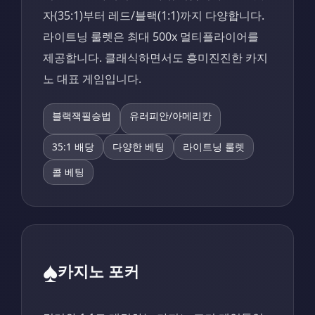
🎡
룰렛
회전하는 휠에 공이 어느 숫자에 멈출지 예측
하는 게임입니다. 유러피안 룰렛은 하우스 엣
지 2.7%로 아메리칸보다 유리합니다. 단일 숫
자(35:1)부터 레드/블랙(1:1)까지 다양합니다.
라이트닝 룰렛은 최대 500x 멀티플라이어를
제공합니다. 클래식하면서도 흥미진진한 카지
노 대표 게임입니다.
블랙잭필승법
유러피안/아메리칸
35:1 배당
다양한 베팅
라이트닝 룰렛