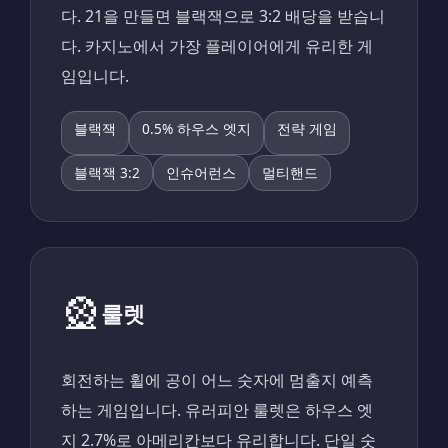
🂡
블랙잭
딜러와 1:1로 21에 가까운 숫자를 겨루는 전략
게임입니다. 히트, 스탠드, 더블다운, 스플릿 등
전략적 선택이 가능합니다. 기본 전략표 활용
시 하우스 엣지를 0.5% 이하로 낮출 수 있습니
다. 21을 만들면 블랙잭으로 3:2 배당을 받습니
다. 카지노에서 가장 플레이어에게 유리한 게
임입니다.
블랙잭
0.5% 하우스 엣지
전략 게임
블랙잭 3:2
인슈어런스
멀티핸드