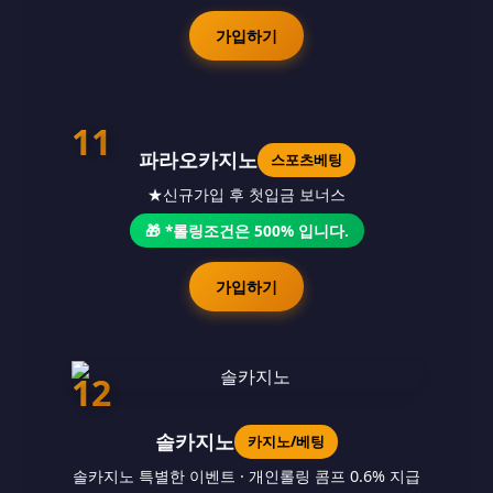
1xBet
스포츠베팅
세계 최대 스포츠베팅! 축구,농구,e스포츠. 업계 최
고 배당.
🎁 첫입금100%(최대€130)
가입하기
11
파라오카지노
스포츠베팅
★신규가입 후 첫입금 보너스
🎁 *롤링조건은 500% 입니다.