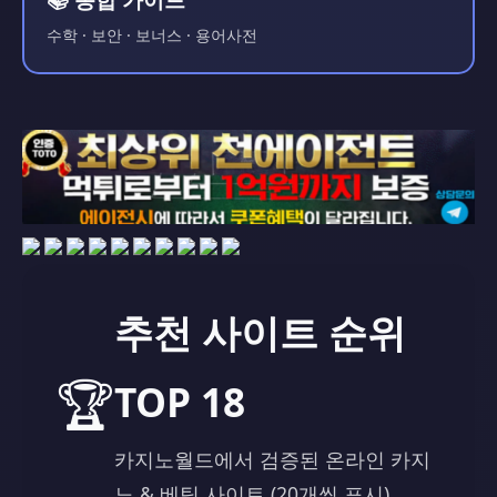
수학 · 보안 · 보너스 · 용어사전
추천 사이트 순위
🏆
TOP 18
카지노월드에서 검증된 온라인 카지
노 & 베팅 사이트 (20개씩 표시)