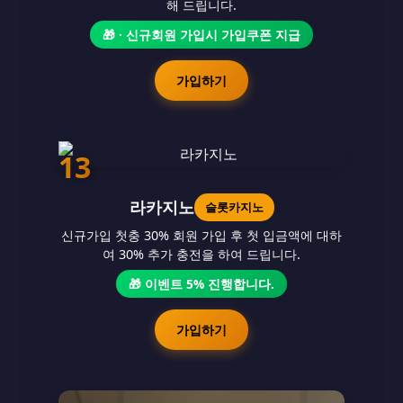
가입하기
12
솔카지노
카지노/베팅
솔카지노 특별한 이벤트 · 개인롤링 콤프 0.6% 지급
해 드립니다.
🎁 · 신규회원 가입시 가입쿠폰 지급
가입하기
13
라카지노
슬롯카지노