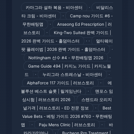
·
카마그라 설하 복용 - 비아센터
비달리스
·
타 크림 - 비아센터
Camp nou 가이드 #6 -
·
무한배팅맵
Anseong Ed Prescription | 러
·
브스토리
King-Two Suited 완벽 가이드 |
· ·
2026 완벽 가이드 - 홀덤마스터
멀티웨이
·
팟 플레이법 | 2026 완벽 가이드 - 홀덤마스터
·
Nottingham 선수 #4 - 무한배팅맵 2026
Game Guide 494 | 카지노 가이드 | 카지노월
·
·
드
누리그라 스트레스날 - 비아센터
·
AlphaForce 117 가이드 | 러브스토리
에
·
볼루션 베스트 슬롯 | 릴게임난다
맨포스 임
상시험 | 러브스토리 2026
스텐드라 오리지
·
널가격 | 러브스토리 - ED 전문 정보
Best
Value Bets - 베팅 가이드 2026 #7E0 - 무한배팅
·
·
맵
Paju Mens Clinic | 러브스토리
바
·
카라가입머니
Bucheon Prp Treatment |