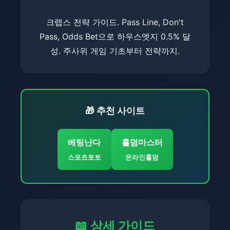
크랩스 전략 가이드. ​​Pass Line, Don't
Pass, Odds Bet으로 하우스엣지 0.5% 달
성. ​주사위 게임 기초부터 전략까지.
🎁 추천 사이트
베팅난다
홀덤마스터
스포츠토토
온라인홀덤
📖 상세 가이드