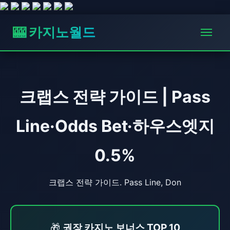
🎰 카지노월드
크랩스 전략 가이드 | Pass
Line·Odds Bet·하우스엣지
0.5%
크랩스 전략 가이드. Pass Line, Don
🎁
권장 카지노 보너스 TOP 10