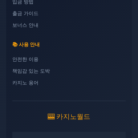
입금 방법
출금 가이드
보너스 안내
📚 사용 안내
안전한 이용
책임감 있는 도박
카지노 용어
🎰 카지노월드