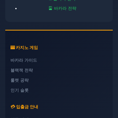
🎴 바카라 전략
🎰 카지노 게임
바카라 가이드
블랙잭 전략
룰렛 공략
인기 슬롯
💳 입출금 안내