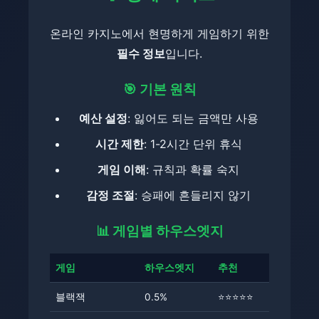
온라인 카지노에서 현명하게 게임하기 위한
필수 정보
입니다.
🎯 기본 원칙
예산 설정
: 잃어도 되는 금액만 사용
시간 제한
: 1-2시간 단위 휴식
게임 이해
: 규칙과 확률 숙지
감정 조절
: 승패에 흔들리지 않기
📊 게임별 하우스엣지
게임
하우스엣지
추천
블랙잭
0.5%
⭐⭐⭐⭐⭐