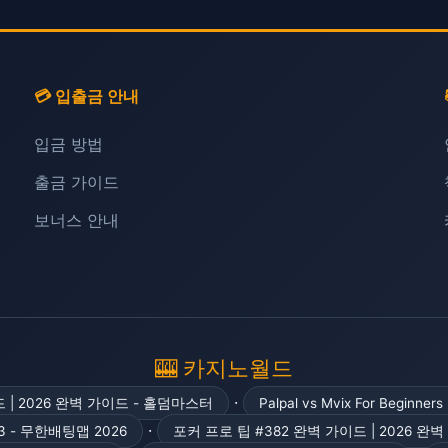
💳 입출금 안내
입금 방법
출금 가이드
보너스 안내
🎰 카지노월드
·
| 2026 완벽 가이드 - 홀덤마스터
Palpal vs Mvix For Beginn
·
#3 - 무한배팅맵 2026
포커 프로 팁 #382 완벽 가이드 | 2026 완