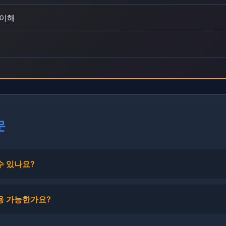
 이해
문
수 있나요?
용 가능한가요?