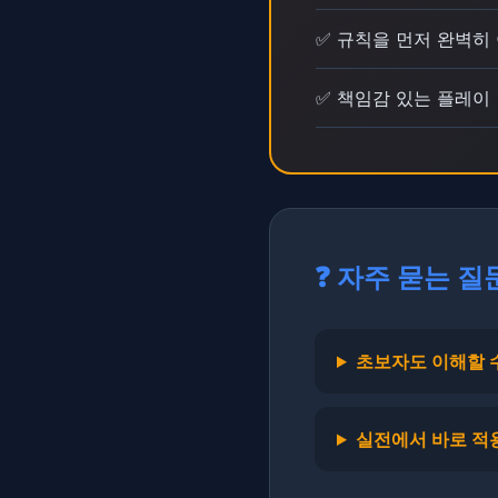
✅ 규칙을 먼저 완벽히
✅ 책임감 있는 플레이
❓ 자주 묻는 질
초보자도 이해할 
실전에서 바로 적