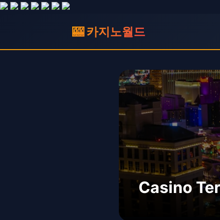
🎰 카지노월드
Casino T