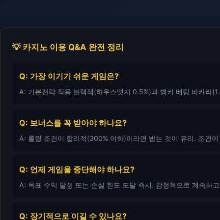
💡 카지노 이용 Q&A 완전 정리
Q: 가장 이기기 쉬운 게임은?
A: 기본전략 적용 블랙잭(하우스엣지 0.5%)과 뱅커 베팅 바카라(
Q: 보너스를 꼭 받아야 하나요?
A: 롤링 조건이 합리적(300% 이하)이라면 받는 것이 유리. 조건
Q: 언제 게임을 중단해야 하나요?
A: 목표 수익 달성 또는 손실 한도 도달 즉시. 감정적으로 계속하
Q: 장기적으로 이길 수 있나요?