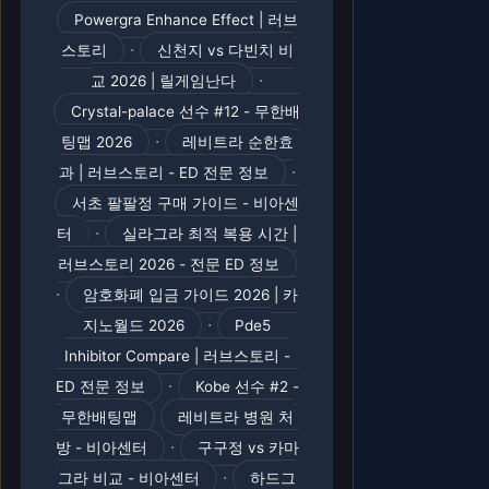
Powergra Enhance Effect | 러브
·
스토리
신천지 vs 다빈치 비
·
교 2026 | 릴게임난다
Crystal-palace 선수 #12 - 무한배
·
팅맵 2026
레비트라 순한효
·
과 | 러브스토리 - ED 전문 정보
서초 팔팔정 구매 가이드 - 비아센
·
터
실라그라 최적 복용 시간 |
러브스토리 2026 - 전문 ED 정보
·
암호화폐 입금 가이드 2026 | 카
·
지노월드 2026
Pde5
Inhibitor Compare | 러브스토리 -
·
ED 전문 정보
Kobe 선수 #2 -
무한배팅맵
레비트라 병원 처
·
방 - 비아센터
구구정 vs 카마
·
그라 비교 - 비아센터
하드그