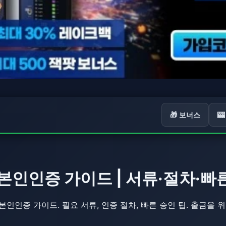
🎁 보너스

 본인인증 가이드 | 서류·절차·빠
본인인증 가이드. 필요 서류, 인증 절차, 빠른 승인 팁. ​​출금을 