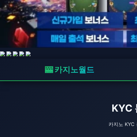
🎰 카지노월드
KYC
카지노 KYC 