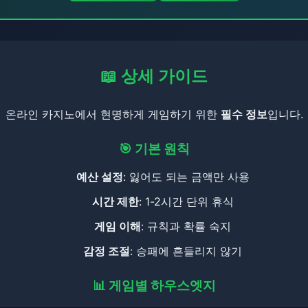
📖 상세 가이드
온라인 카지노에서 현명하게 게임하기 위한
필수 정보
입니다.
🎯 기본 원칙
예산 설정
: 잃어도 되는 금액만 사용
시간 제한
: 1-2시간 단위 휴식
게임 이해
: 규칙과 확률 숙지
감정 조절
: 승패에 흔들리지 않기
📊 게임별 하우스엣지