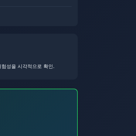
위험성을 시각적으로 확인.