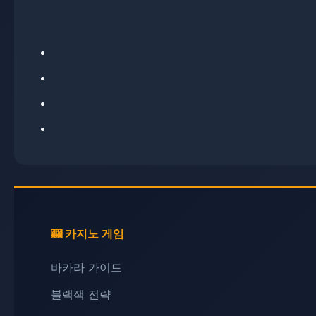
🎰 카지노 게임
바카라 가이드
블랙잭 전략