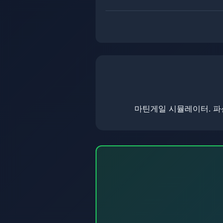
마틴게일 시뮬레이터. 파