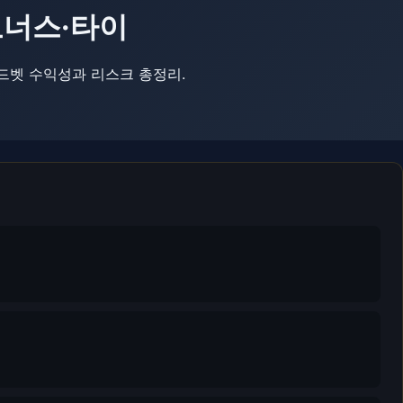
보너스·타이
드벳 수익성과 리스크 총정리.