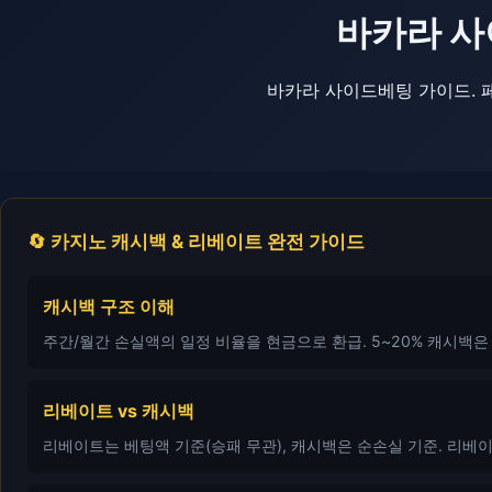
바카라 사
바카라 사이드베팅 가이드. 
🔄 카지노 캐시백 & 리베이트 완전 가이드
캐시백 구조 이해
주간/월간 손실액의 일정 비율을 현금으로 환급. 5~20% 캐시백
리베이트 vs 캐시백
리베이트는 베팅액 기준(승패 무관), 캐시백은 순손실 기준. 리베