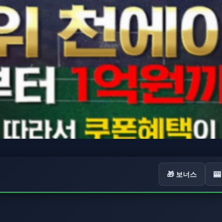
🎁 보너스
