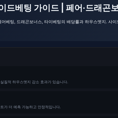
이드베팅 가이드 | 페어·드래곤
페어베팅, 드래곤보너스, 타이베팅의 배당률과 하우스엣지. 사이
은 실질적 하우스엣지 감소 효과가 있습니다.
이트가 더 예측 가능하고 안정적입니다.