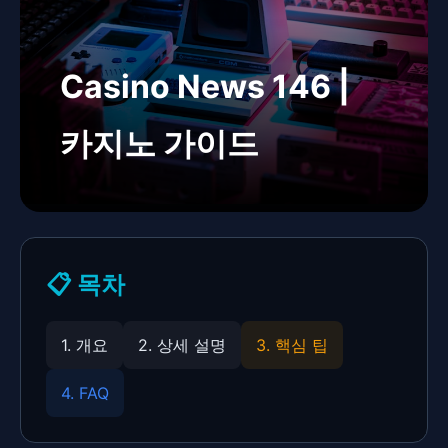
Casino News 146 |
카지노 가이드
📋 목차
1. ​​개요
2. ​​상세 설명
3. ​​핵심 팁
4. ​FAQ