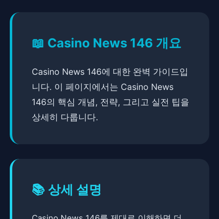
📖 Casino News 146 개요
Casino News 146에 대한 완벽 가이드입
니다. 이 페이지에서는 Casino News
146의 핵심 개념, 전략, 그리고 실전 팁을
상세히 다룹니다.
📚 상세 설명
Casino News 146를 제대로 이해하면 더