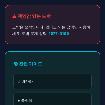
⚠️ 책임감 있는 도박
도박은 오락입니다. ​잃어도 되는 금액만 사용하
세요. ​도박 문제 상담:
1577-0199
📚 관련 가이드
🃏 바카라
♠️ 블랙잭