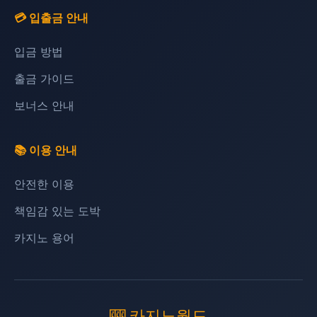
💳 입출금 안내
입금 방법
출금 가이드
보너스 안내
📚 이용 안내
안전한 이용
책임감 있는 도박
카지노 용어
🎰 카지노월드