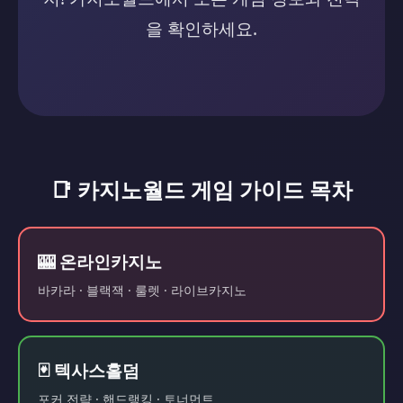
을 확인하세요.
📑 카지노월드 게임 가이드 목차
🎰 온라인카지노
바카라 · 블랙잭 · 룰렛 · 라이브카지노
🃏 텍사스홀덤
포커 전략 · 핸드랭킹 · 토너먼트