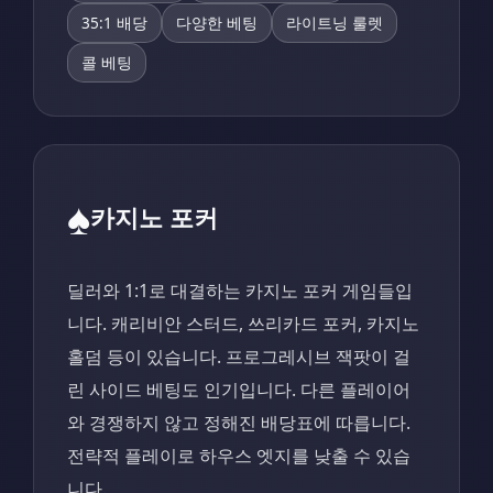
35:1 배당
다양한 베팅
라이트닝 룰렛
콜 베팅
♠️
카지노 포커
딜러와 1:1로 대결하는 카지노 포커 게임들입
니다. 캐리비안 스터드, 쓰리카드 포커, 카지노
홀덤 등이 있습니다. 프로그레시브 잭팟이 걸
린 사이드 베팅도 인기입니다. 다른 플레이어
와 경쟁하지 않고 정해진 배당표에 따릅니다.
전략적 플레이로 하우스 엣지를 낮출 수 있습
니다.