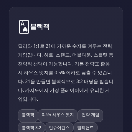
🂡
블랙잭
딜러와 1:1로 21에 가까운 숫자를 겨루는 전략
게임입니다. 히트, 스탠드, 더블다운, 스플릿 등
전략적 선택이 가능합니다. 기본 전략표 활용
시 하우스 엣지를 0.5% 이하로 낮출 수 있습니
다. 21을 만들면 블랙잭으로 3:2 배당을 받습니
다. 카지노에서 가장 플레이어에게 유리한 게
임입니다.
블랙잭
0.5% 하우스 엣지
전략 게임
블랙잭 3:2
인슈어런스
멀티핸드