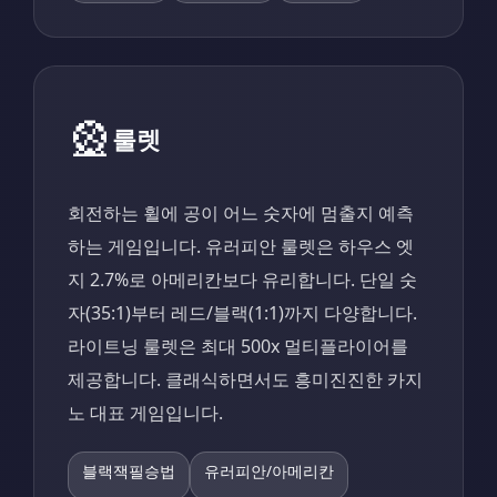
🎡
룰렛
회전하는 휠에 공이 어느 숫자에 멈출지 예측
하는 게임입니다. 유러피안 룰렛은 하우스 엣
지 2.7%로 아메리칸보다 유리합니다. 단일 숫
자(35:1)부터 레드/블랙(1:1)까지 다양합니다.
라이트닝 룰렛은 최대 500x 멀티플라이어를
제공합니다. 클래식하면서도 흥미진진한 카지
노 대표 게임입니다.
블랙잭필승법
유러피안/아메리칸