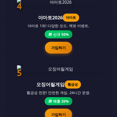
4
야마토2026
야마토
야마토 1위! 다양한 모드. 잭팟 이벤트.
🎁 신규 50%
가입하기
5
오징어릴게임
황금성
황금성 전문! 안전한 게임. 24시간 운영.
🎁 매충 20%
가입하기