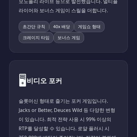
모노폴리 라이브 등으로 발전했습니다. 멀티플
라이어와 보너스 게임이 스릴을 더합니다.
초간단 규칙
40x 배당
게임쇼 형태
크레이지 타임
보너스 게임
🖥️
비디오 포커
슬롯머신 형태로 즐기는 포커 게임입니다.
Jacks or Better, Deuces Wild 등 다양한 변형
이 있습니다. 최적 전략 사용 시 99% 이상의
RTP를 달성할 수 있습니다. 로얄 플러시 시