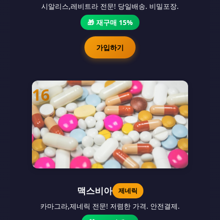
시알리스,레비트라 전문! 당일배송. 비밀포장.
🎁 재구매 15%
가입하기
16
맥스비아
제네릭
카마그라,제네릭 전문! 저렴한 가격. 안전결제.