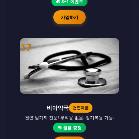
🎁 3+1 이벤트
가입하기
17
비아약국
천연제품
천연 발기제 전문! 부작용 없음. 장기복용 가능.
🎁 샘플 증정