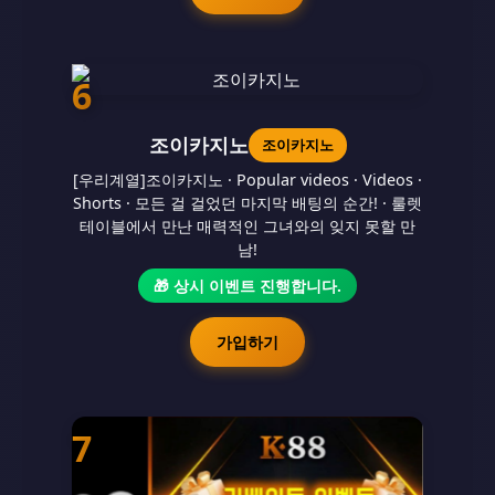
6
조이카지노
조이카지노
[우리계열]조이카지노 · Popular videos · Videos ·
Shorts · 모든 걸 걸었던 마지막 배팅의 순간! · 룰렛
테이블에서 만난 매력적인 그녀와의 잊지 못할 만
남!
🎁 상시 이벤트 진행합니다.
가입하기
7