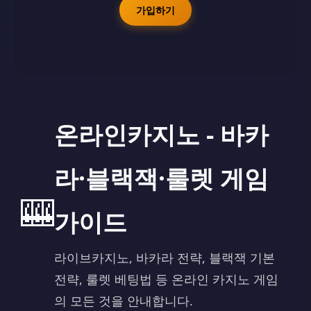
가입하기
온라인카지노 - 바카
라·블랙잭·룰렛 게임
🎰
가이드
라이브카지노, 바카라 전략, 블랙잭 기본
전략, 룰렛 베팅법 등 온라인 카지노 게임
의 모든 것을 안내합니다.