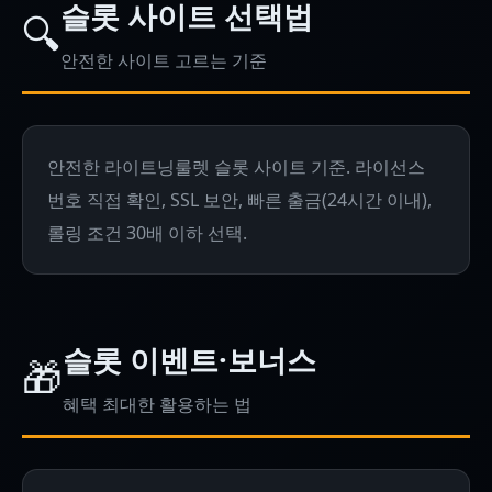
슬롯 사이트 선택법
🔍
안전한 사이트 고르는 기준
안전한 라이트닝룰렛 슬롯 사이트 기준. 라이선스
번호 직접 확인, SSL 보안, 빠른 출금(24시간 이내),
롤링 조건 30배 이하 선택.
슬롯 이벤트·보너스
🎁
혜택 최대한 활용하는 법