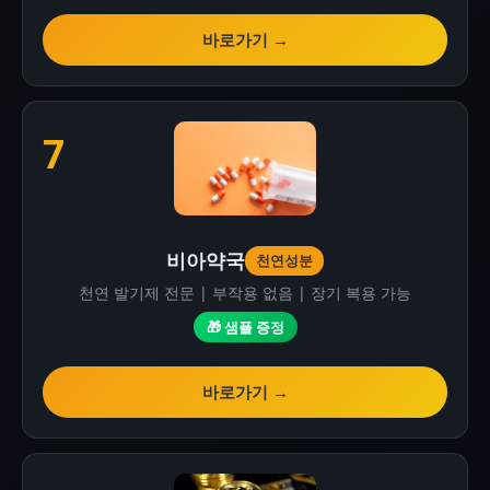
바로가기 →
7
비아약국
천연성분
천연 발기제 전문 | 부작용 없음 | 장기 복용 가능
🎁 샘플 증정
바로가기 →