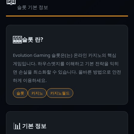
슬롯 기본 정보
🎰
슬롯 란?
Evolution Gaming 슬롯은(는) 온라인 카지노의 핵심
게임입니다. 하우스엣지를 이해하고 기본 전략을 익히
면 손실을 최소화할 수 있습니다. 올바른 방법으로 안전
하게 이용하세요.
슬롯
카지노
카지노월드
📊
기본 정보