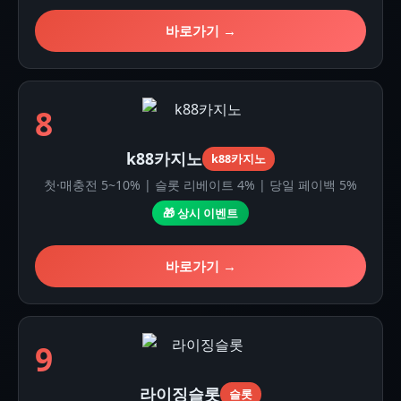
바로가기 →
8
k88카지노
k88카지노
첫·매충전 5~10% | 슬롯 리베이트 4% | 당일 페이백 5%
🎁 상시 이벤트
바로가기 →
9
라이징슬롯
슬롯