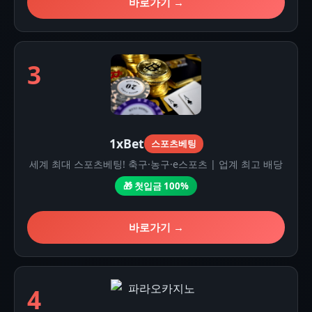
바로가기 →
3
1xBet
스포츠베팅
세계 최대 스포츠베팅! 축구·농구·e스포츠 | 업계 최고 배당
🎁 첫입금 100%
바로가기 →
4