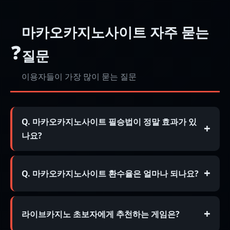
마카오카지노사이트 자주 묻는
❓
질문
이용자들이 가장 많이 묻는 질문
Q. 마카오카지노사이트 필승법이 정말 효과가 있
나요?
A. 기본 전략을 사용하면 하우스엣지를 최소화할 수
있습니다. 완벽한 필승법은 없지만 올바른 전략으로
Q. 마카오카지노사이트 환수율은 얼마나 되나요?
손실을 줄이고 승률을 높일 수 있습니다.
A. 마카오카지노사이트의 온라인 환수율은 일반적으
로 95~99% 수준입니다. 게임 종류와 사이트에 따라
라이브카지노 초보자에게 추천하는 게임은?
차이가 있으므로 RTP를 공개하는 사이트를 선택하