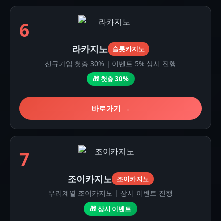
6
라카지노
슬롯카지노
신규가입 첫충 30% | 이벤트 5% 상시 진행
🎁 첫충 30%
바로가기 →
7
조이카지노
조이카지노
우리계열 조이카지노 | 상시 이벤트 진행
🎁 상시 이벤트