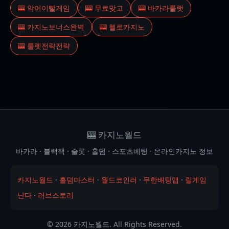
🎰 악어이빨게임
🎰 무료맞고
🎰 바카라룰랫
🎰 카지노보너스완벽
🎰 헬로카지노
🎰 룰렛전략전략
🎰 카지노월드
바카라 · 블랙잭 · 슬롯 · 홀덤 · 스포츠베팅 · 온라인카지노 정보
카지노월드
·
홀덤마스터
·
월드코인러
·
무한배팅맵
·
릴게임
난다
·
러브스토리
© 2026 카지노월드. All Rights Reserved.