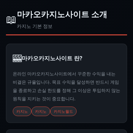
마카오카지노사이트 소개
📖
카지노 기본 정보
🎰
마카오카지노사이트 란?
온라인 마카오카지노사이트에서 꾸준한 수익을 내는
비결은 규율입니다. 목표 수익을 달성하면 반드시 게임
을 종료하고 손실 한도를 정해 그 이상은 투입하지 않는
원칙을 지키는 것이 중요합니다.
카지노
카지노
카지노월드