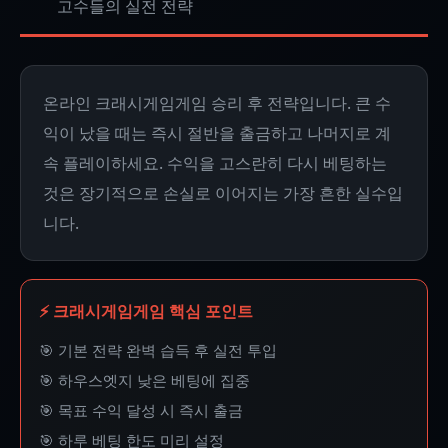
고수들의 실전 전략
온라인 크래시게임게임 승리 후 전략입니다. 큰 수
익이 났을 때는 즉시 절반을 출금하고 나머지로 계
속 플레이하세요. 수익을 고스란히 다시 베팅하는
것은 장기적으로 손실로 이어지는 가장 흔한 실수입
니다.
⚡ 크래시게임게임 핵심 포인트
🎯 기본 전략 완벽 습득 후 실전 투입
🎯 하우스엣지 낮은 베팅에 집중
🎯 목표 수익 달성 시 즉시 출금
🎯 하루 베팅 한도 미리 설정