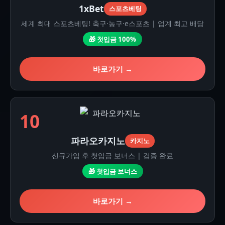
1xBet
스포츠베팅
세계 최대 스포츠베팅! 축구·농구·e스포츠 | 업계 최고 배당
🎁 첫입금 100%
바로가기 →
10
파라오카지노
카지노
신규가입 후 첫입금 보너스 | 검증 완료
🎁 첫입금 보너스
바로가기 →