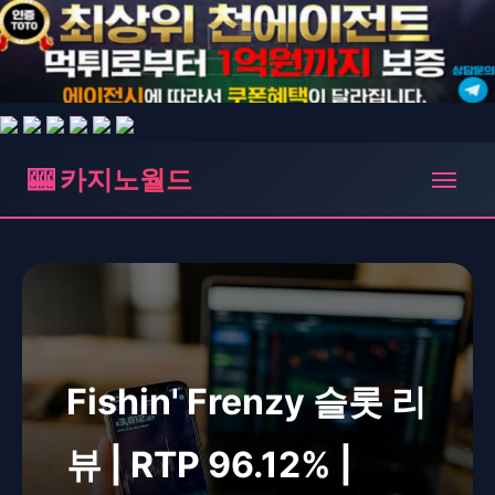
🎰 카지노월드
Fishin' Frenzy 슬롯 리
뷰 | RTP 96.12% |