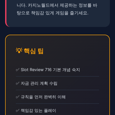
니다. ​카지노월드에서 제공하는 정보를 바
탕으로 책임감 있게 게임을 즐기세요.
💡 핵심 팁
✅ Slot Review 716 기본 개념 숙지
✅ 자금 관리 계획 수립
✅ 규칙을 먼저 완벽히 이해
✅ 책임감 있는 플레이