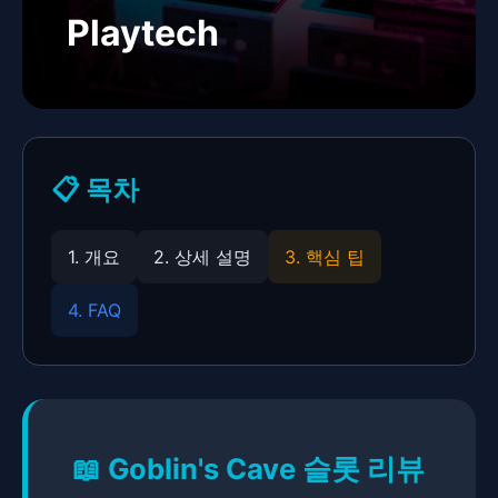
Playtech
📋 목차
1. ​​개요
2. ​​상세 설명
3. ​핵심 팁
4. ​​FAQ
📖 Goblin's Cave 슬롯 리뷰