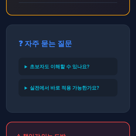
❓ 자주 묻는 질문
초보자도 이해할 수 있나요?
실전에서 바로 적용 가능한가요?