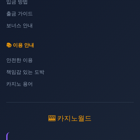
입금 방법
출금 가이드
보너스 안내
📚 이용 안내
안전한 이용
책임감 있는 도박
카지노 용어
🎰 카지노월드