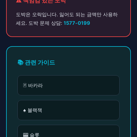
⚠️ 책임감 있는 도박
도박은 오락입니다. ​​잃어도 되는 금액만 사용하
세요. ​도박 문제 상담:
1577-0199
📚 관련 가이드
🃏 바카라
♠️ 블랙잭
🎰 슬롯