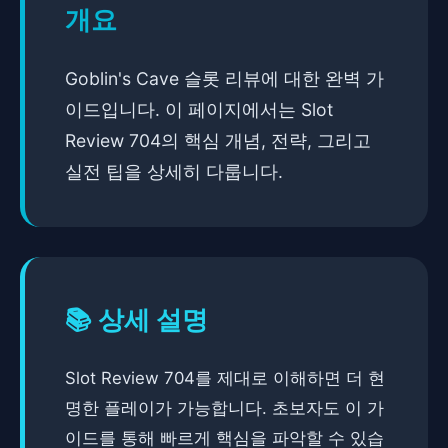
개요
Goblin's Cave 슬롯 리뷰에 대한 완벽 가
이드입니다. 이 페이지에서는 Slot
Review 704의 핵심 개념, 전략, 그리고
실전 팁을 상세히 다룹니다.
📚 상세 설명
Slot Review 704를 제대로 이해하면 더 현
명한 플레이가 가능합니다. 초보자도 이 가
이드를 통해 빠르게 핵심을 파악할 수 있습