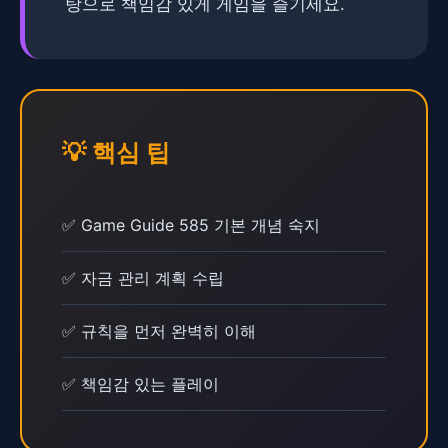
탕으로 책임감 있게 게임을 즐기세요.
💡 핵심 팁
✅ Game Guide 585 기본 개념 숙지
✅ 자금 관리 계획 수립
✅ 규칙을 먼저 완벽히 이해
✅ 책임감 있는 플레이