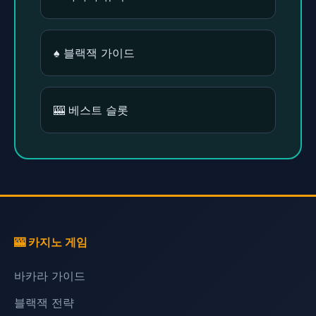
♠️ 블랙잭 가이드
🎰 베스트 슬롯
🎰 카지노 게임
바카라 가이드
블랙잭 전략