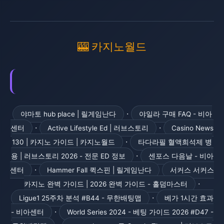
🎰 카지노월드
·
야마토 hub place | 릴게임난다
야일라 구매 FAQ - 비아
·
·
센터
Active Lifestyle Ed | 러브스토리
Casino News
·
130 | 카지노 가이드 | 카지노월드
타다라필 혈액희석제 병
·
용 | 러브스토리 2026 - 전문 ED 정보
센포스 다음날 - 비아
·
센터
Hammer Fall 퀵스핀 | 릴게임난다
서커스 서커스
·
카지노 완벽 가이드 | 2026 완벽 가이드 - 홀덤마스터
·
Ligue1 25주차 분석 #B44 - 무한배팅맵
베가 1시간 효과
·
- 비아센터
World Series 2024 - 베팅 가이드 2026 #D47 -