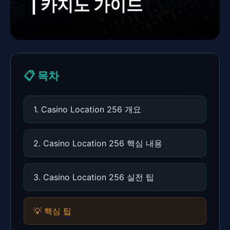
| 카지노 가이드
📋 목차
1. ​Casino Location 256 개요
2. Casino Location 256 핵심 내용
3. ​​Casino Location 256 실전 팁
💡 핵심 팁