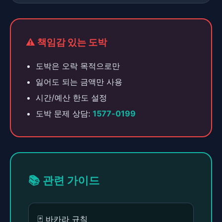
⚠️ 책임감 있는 도박
도박은 오락 목적으로만
잃어도 되는 금액만 사용
시간/예산 한도 설정
도박 문제 상담:
1577-0199
📚 관련 가이드
🃏 바카라 규칙