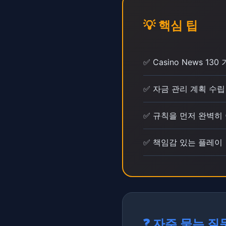
💡 핵심 팁
✅ Casino News 13
✅ 자금 관리 계획 수립
✅ 규칙을 먼저 완벽히
✅ 책임감 있는 플레이
❓ 자주 묻는 질