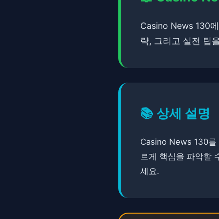
Casino News 1
략, 그리고 실전 팁
📚 상세 설명
Casino News 1
르게 핵심을 파악할 
세요.