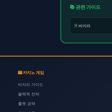
📚 관련 가이드
🃏 바카라
🎰 카지노 게임
바카라 가이드
블랙잭 전략
룰렛 공략