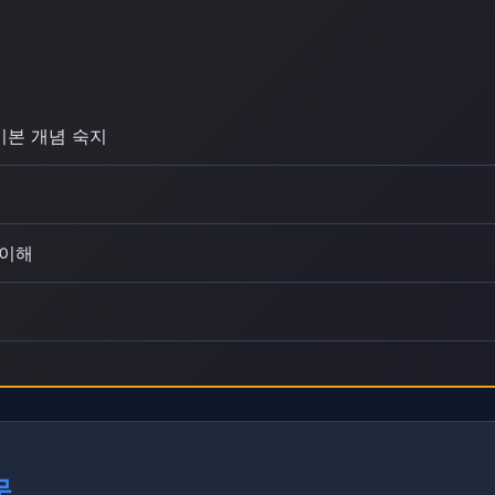
0 기본 개념 숙지
 이해
문