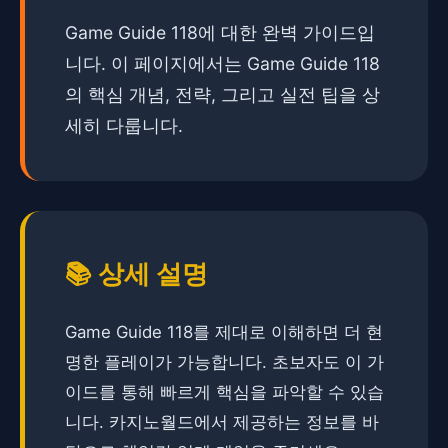
Game Guide 118에 대한 완벽 가이드입
니다. ​​이 페이지에서는 Game Guide 118
의 핵심 개념, 전략, 그리고 실전 팁을 상
세히 다룹니다.
📚 상세 설명
Game Guide 118를 제대로 이해하면 더 현
명한 플레이가 가능합니다. ​​초보자도 이 가
이드를 통해 빠르게 핵심을 파악할 수 있습
니다. ​​카지노월드에서 제공하는 정보를 바