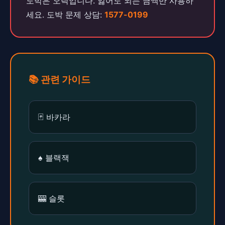
도박은 오락입니다. ​잃어도 되는 금액만 사용하
세요. 도박 문제 상담:
1577-0199
📚 관련 가이드
🃏 바카라
♠️ 블랙잭
🎰 슬롯