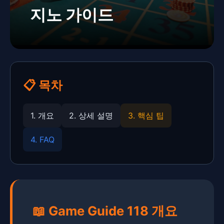
지노 가이드
📋 목차
1. ​개요
2. ​​상세 설명
3. ​​핵심 팁
4. ​​FAQ
📖 Game Guide 118 개요