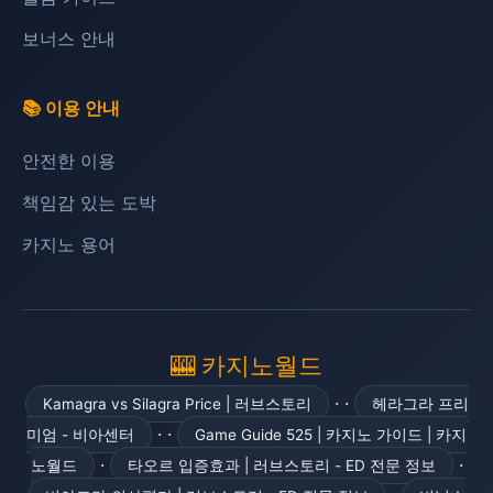
보너스 안내
📚 이용 안내
안전한 이용
책임감 있는 도박
카지노 용어
🎰 카지노월드
· ·
Kamagra vs Silagra Price | 러브스토리
헤라그라 프리
· ·
미엄 - 비아센터
Game Guide 525 | 카지노 가이드 | 카지
·
·
노월드
타오르 입증효과 | 러브스토리 - ED 전문 정보