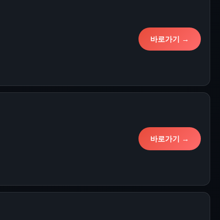
바로가기 →
바로가기 →