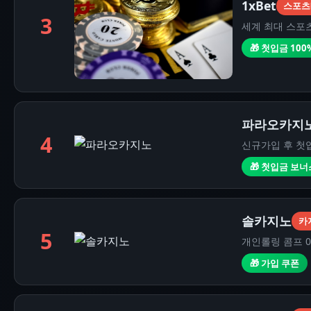
1xBet
스포츠
3
세계 최대 스포츠
🎁 첫입금 100
파라오카지
4
신규가입 후 첫입
🎁 첫입금 보너
솔카지노
카
5
개인롤링 콤프 0
🎁 가입 쿠폰