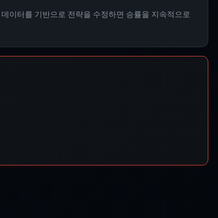
. 데이터를 기반으로 전략을 수정하면 승률을 지속적으로