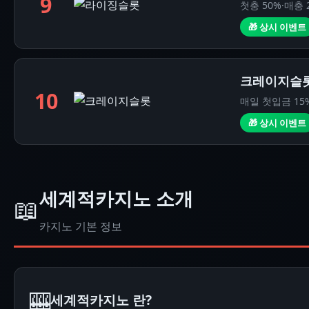
9
첫충 50%·매충 
🎁 상시 이벤트
크레이지슬
10
매일 첫입금 15
🎁 상시 이벤트
세계적카지노 소개
📖
카지노 기본 정보
🎰
세계적카지노 란?