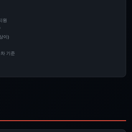
 지원
양
 상이)
주차 기준