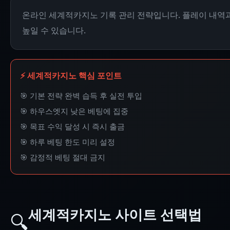
온라인 세계적카지노 기록 관리 전략입니다. 플레이 내역
높일 수 있습니다.
⚡ 세계적카지노 핵심 포인트
🎯 기본 전략 완벽 습득 후 실전 투입
🎯 하우스엣지 낮은 베팅에 집중
🎯 목표 수익 달성 시 즉시 출금
🎯 하루 베팅 한도 미리 설정
🎯 감정적 베팅 절대 금지
세계적카지노 사이트 선택법
🔍