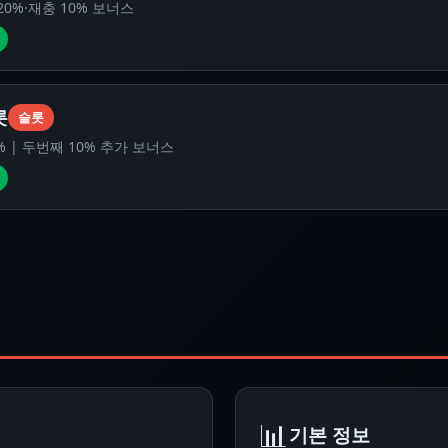
20%·재충 10% 보너스
롯
슬롯
% | 두번째 10% 추가 보너스
📊
기본 정보