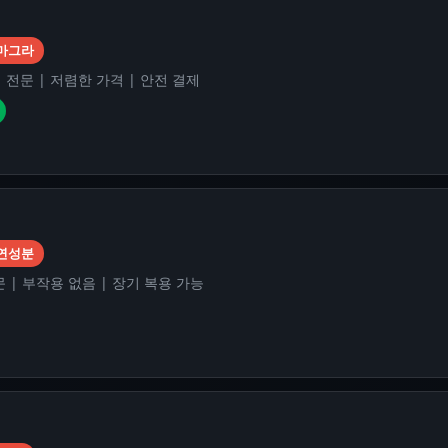
마그라
전문 | 저렴한 가격 | 안전 결제
연성분
 | 부작용 없음 | 장기 복용 가능