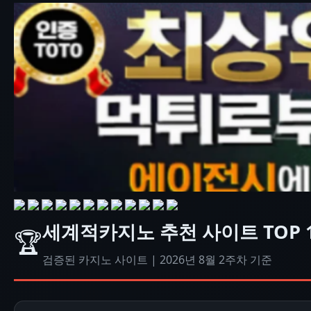
세계적카지노 추천 사이트 TOP 
🏆
검증된 카지노 사이트 | 2026년 8월 2주차 기준