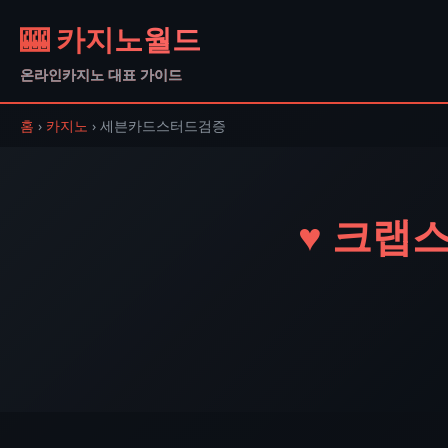
🎰 카지노월드
온라인카지노 대표 가이드
홈
›
카지노
› 세븐카드스터드검증
♥️ 크랩