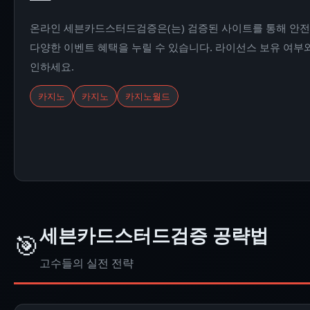
온라인 세븐카드스터드검증은(는) 검증된 사이트를 통해 안전
다양한 이벤트 혜택을 누릴 수 있습니다. 라이선스 보유 여부
인하세요.
카지노
카지노
카지노월드
세븐카드스터드검증 공략법
🎯
고수들의 실전 전략