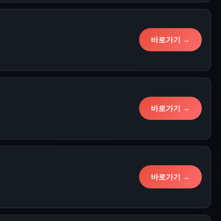
바로가기 →
바로가기 →
바로가기 →