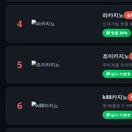
라카지노
슬
4
신규가입 첫충 3
🎁 첫충 30%
조이카지노
5
우리계열 조이카
🎁 상시 이벤트
k88카지노
6
첫·매충전 5~10
🎁 상시 이벤트