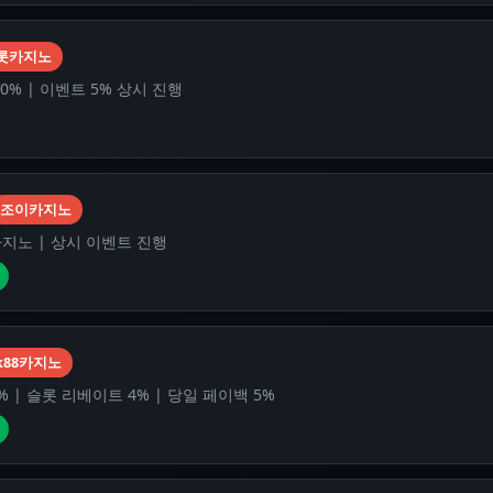
롯카지노
0% | 이벤트 5% 상시 진행
조이카지노
지노 | 상시 이벤트 진행
k88카지노
% | 슬롯 리베이트 4% | 당일 페이백 5%