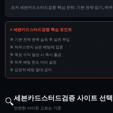
포커 세븐카드스터드검증 핵심 전략. 기본 전략 암기, 하우스엣
⚡ 세븐카드스터드검증 핵심 포인트
🎯 기본 전략 완벽 습득 후 실전 투입
🎯 하우스엣지 낮은 베팅에 집중
🎯 목표 수익 달성 시 즉시 출금
🎯 하루 베팅 한도 미리 설정
🎯 감정적 베팅 절대 금지
세븐카드스터드검증 사이트 선
🔍
안전한 사이트 고르는 기준