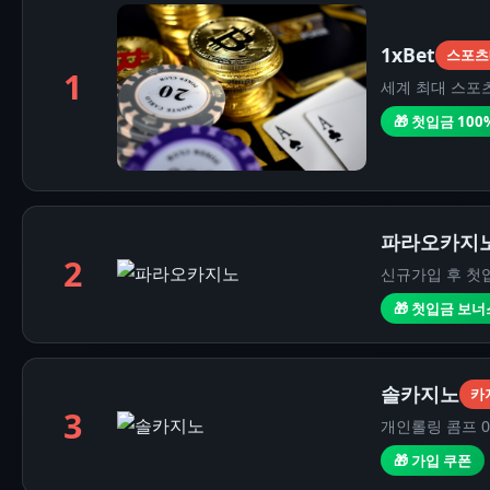
1xBet
스포츠
1
세계 최대 스포츠
🎁 첫입금 100
파라오카지
2
신규가입 후 첫입
🎁 첫입금 보너
솔카지노
카
3
개인롤링 콤프 0
🎁 가입 쿠폰