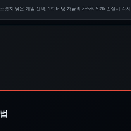
지 낮은 게임 선택, 1회 베팅 자금의 2~5%, 50% 손실시 즉시
택법