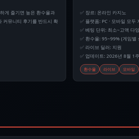
하게 즐기면 높은 환수율과
✅ 장르: 온라인 카지노
와 커뮤니티 후기를 반드시 확
✅ 플랫폼: PC · 모바일 모두
✅ 베팅 단위: 최소~고액 다
✅ 환수율: 95~99% (게임별
✅ 라이브 딜러: 지원
✅ 업데이트: 2026년 8월 1
환수율
라이브
모바일