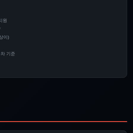
 지원
양
 상이)
주차 기준