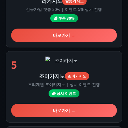
라카지노
슬롯카지노
신규가입 첫충 30% | 이벤트 5% 상시 진행
🎁 첫충 30%
바로가기 →
5
조이카지노
조이카지노
우리계열 조이카지노 | 상시 이벤트 진행
🎁 상시 이벤트
바로가기 →