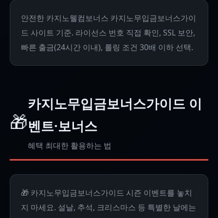
안전한 카지노웰컴보너스 카지노무입금보너스가이
드 사이트 기준. 라이선스 번호 직접 확인, SSL 보안,
빠른 출금(24시간 이내), 롤링 조건 30배 이하 선택.
카지노무입금보너스가이드 이
🎁
벤트·보너스
혜택 최대한 활용하는 법
🎁 카지노무입금보너스가이드 시즌 이벤트를 놓치
지 마세요. 설날, 추석, 크리스마스 등 특별한 날에는