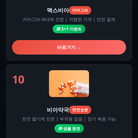
맥스비아
카마그라
카마그라·제네릭 전문 | 저렴한 가격 | 안전 결제
🎁 3+1 이벤트
바로가기 →
10
비아약국
천연성분
천연 발기제 전문 | 부작용 없음 | 장기 복용 가능
🎁 샘플 증정