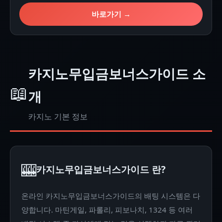
바로가기 →
카지노무입금보너스가이드 소
📖
개
카지노 기본 정보
🎰
카지노무입금보너스가이드 란?
온라인 카지노무입금보너스가이드의 배팅 시스템은 다
양합니다. 마틴게일, 파롤리, 피보나치, 1324 등 여러