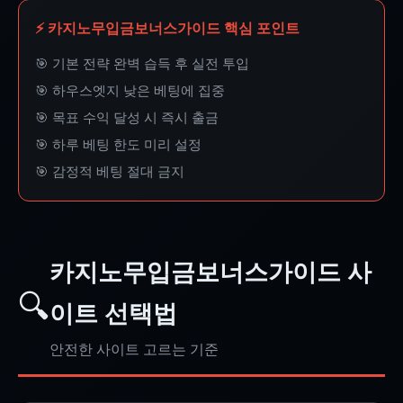
⚡ 카지노무입금보너스가이드 핵심 포인트
🎯 기본 전략 완벽 습득 후 실전 투입
🎯 하우스엣지 낮은 베팅에 집중
🎯 목표 수익 달성 시 즉시 출금
🎯 하루 베팅 한도 미리 설정
🎯 감정적 베팅 절대 금지
카지노무입금보너스가이드 사
🔍
이트 선택법
안전한 사이트 고르는 기준