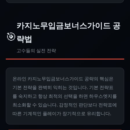
카지노무입금보너스가이드 공
🎯
략법
고수들의 실전 전략
온라인 카지노무입금보너스가이드 공략의 핵심은
기본 전략을 완벽히 익히는 것입니다. 기본 전략표
를 숙지하고 항상 최적의 선택을 하면 하우스엣지를
최소화할 수 있습니다. 감정적인 판단보다 전략표에
따른 기계적인 플레이가 장기적으로 유리합니다.