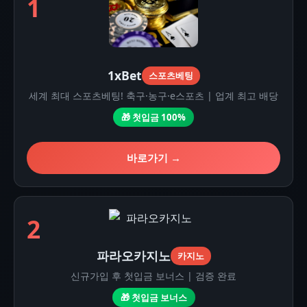
1
1xBet
스포츠베팅
세계 최대 스포츠베팅! 축구·농구·e스포츠 | 업계 최고 배당
🎁 첫입금 100%
바로가기 →
2
파라오카지노
카지노
신규가입 후 첫입금 보너스 | 검증 완료
🎁 첫입금 보너스