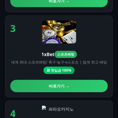
바로가기 →
3
1xBet
스포츠베팅
세계 최대 스포츠베팅! 축구·농구·e스포츠 | 업계 최고 배당
🎁 첫입금 100%
바로가기 →
4