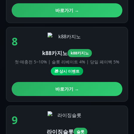
바로가기 →
8
k88카지노
k88카지노
첫·매충전 5~10% | 슬롯 리베이트 4% | 당일 페이백 5%
🎁 상시 이벤트
바로가기 →
9
라이징슬롯
슬롯