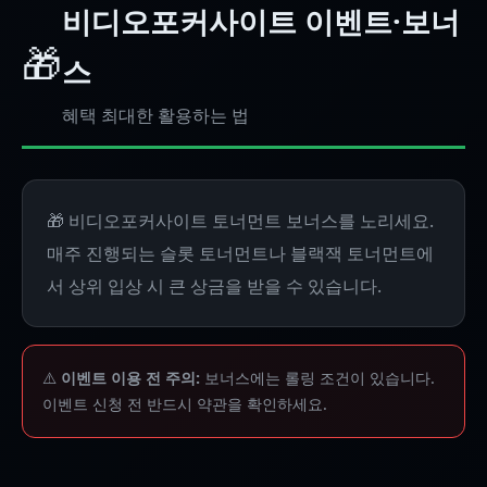
비디오포커사이트 이벤트·보너
🎁
스
혜택 최대한 활용하는 법
🎁 비디오포커사이트 토너먼트 보너스를 노리세요.
매주 진행되는 슬롯 토너먼트나 블랙잭 토너먼트에
서 상위 입상 시 큰 상금을 받을 수 있습니다.
⚠️
이벤트 이용 전 주의:
보너스에는 롤링 조건이 있습니다.
이벤트 신청 전 반드시 약관을 확인하세요.