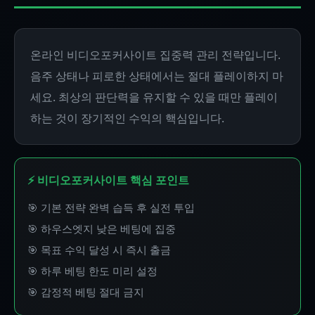
온라인 비디오포커사이트 집중력 관리 전략입니다.
음주 상태나 피로한 상태에서는 절대 플레이하지 마
세요. 최상의 판단력을 유지할 수 있을 때만 플레이
하는 것이 장기적인 수익의 핵심입니다.
⚡ 비디오포커사이트 핵심 포인트
🎯 기본 전략 완벽 습득 후 실전 투입
🎯 하우스엣지 낮은 베팅에 집중
🎯 목표 수익 달성 시 즉시 출금
🎯 하루 베팅 한도 미리 설정
🎯 감정적 베팅 절대 금지