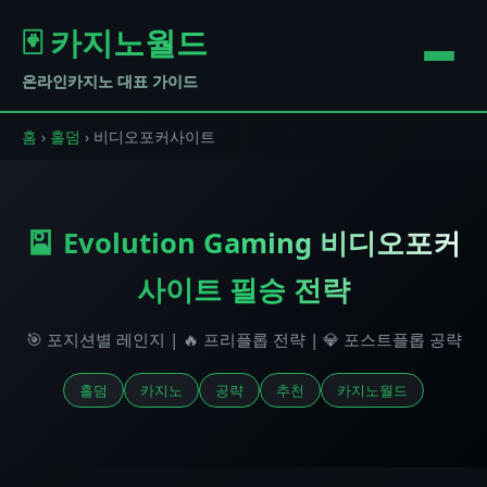
🃏 카지노월드
온라인카지노 대표 가이드
홈
›
홀덤
› 비디오포커사이트
🎴 Evolution Gaming 비디오포커
사이트 필승 전략
🎯 포지션별 레인지 | 🔥 프리플롭 전략 | 💎 포스트플롭 공략
홀덤
카지노
공략
추천
카지노월드