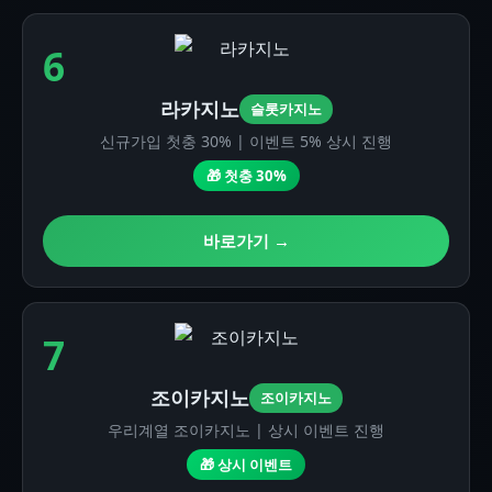
6
라카지노
슬롯카지노
신규가입 첫충 30% | 이벤트 5% 상시 진행
🎁 첫충 30%
바로가기 →
7
조이카지노
조이카지노
우리계열 조이카지노 | 상시 이벤트 진행
🎁 상시 이벤트