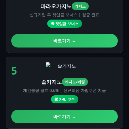
파라오카지노
카지노
신규가입 후 첫입금 보너스 | 검증 완료
🎁 첫입금 보너스
바로가기 →
5
솔카지노
카지노/베팅
개인롤링 콤프 0.6% | 신규회원 가입쿠폰 지급
🎁 가입 쿠폰
바로가기 →