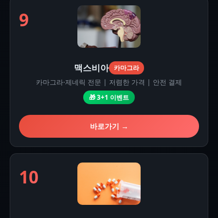
9
맥스비아
카마그라
카마그라·제네릭 전문 | 저렴한 가격 | 안전 결제
🎁 3+1 이벤트
바로가기 →
10