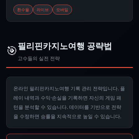
환수율
라이브
모바일
필리핀카지노여행 공략법
🎯
고수들의 실전 전략
온라인 필리핀카지노여행 기록 관리 전략입니다. 플
레이 내역과 수익·손실을 기록하면 자신의 게임 패
턴을 분석할 수 있습니다. 데이터를 기반으로 전략
을 수정하면 승률을 지속적으로 높일 수 있습니다.