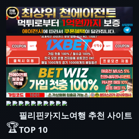
필리핀카지노여행 추천 사이트
🏆
TOP 10