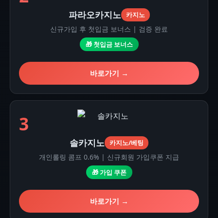
파라오카지노
카지노
신규가입 후 첫입금 보너스 | 검증 완료
🎁 첫입금 보너스
바로가기 →
3
솔카지노
카지노/베팅
개인롤링 콤프 0.6% | 신규회원 가입쿠폰 지급
🎁 가입 쿠폰
바로가기 →