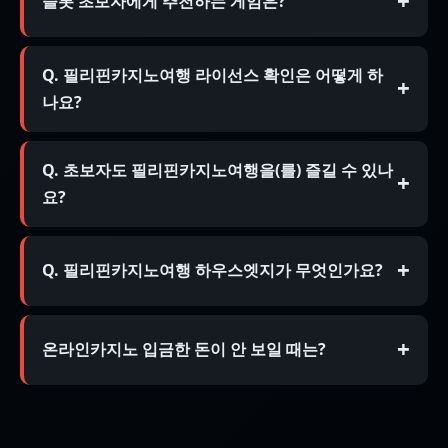
슬롯 초보자에게 추천하는 게임은?
바카라를 추천합니다. 규칙이 단순하고 하우스엣지
Q. 필리핀카지노여행 라이선스 확인은 어떻게 하
(1.06%)가 낮습니다. 뱅커에 베팅하는 것이 통계적으
나요?
로 가장 유리합니다.
A. 사이트 하단 푸터에서 라이선스 정보를 확인하고
Q. 초보자도 필리핀카지노여행을(를) 즐길 수 있나
해당 기관 사이트에서 직접 검증하세요. 몰타, 큐라
요?
소, 지브롤터 라이선스가 대표적입니다.
A. 물론입니다. 기본 규칙은 비교적 단순하여 초보자
도 쉽게 시작할 수 있습니다. 무료 버전으로 충분히
Q. 필리핀카지노여행 하우스엣지가 무엇인가요?
연습한 후 소액 베팅을 시작하세요.
A. 하우스엣지는 카지노가 장기적으로 얻는 이익의
비율입니다. 예를 들어 하우스엣지 1%라면 100원을
온라인카지노 입금한 돈이 안 보일 때는?
베팅했을 때 장기적으로 1원이 카지노 수익이 됩니
입금 후 보통 1~10분 내 반영됩니다. 10분 이상 지연
다.
시 고객센터에 입금 영수증을 첨부하여 문의하세요.