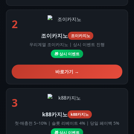
2
조이카지노
조이카지노
우리계열 조이카지노 | 상시 이벤트 진행
🎁 상시 이벤트
바로가기 →
3
k88카지노
k88카지노
첫·매충전 5~10% | 슬롯 리베이트 4% | 당일 페이백 5%
🎁 상시 이벤트