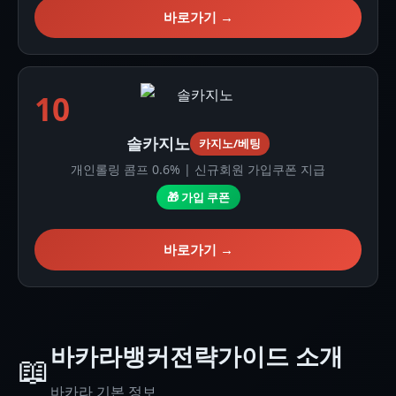
바로가기 →
10
솔카지노
카지노/베팅
개인롤링 콤프 0.6% | 신규회원 가입쿠폰 지급
🎁 가입 쿠폰
바로가기 →
바카라뱅커전략가이드 소개
📖
바카라 기본 정보