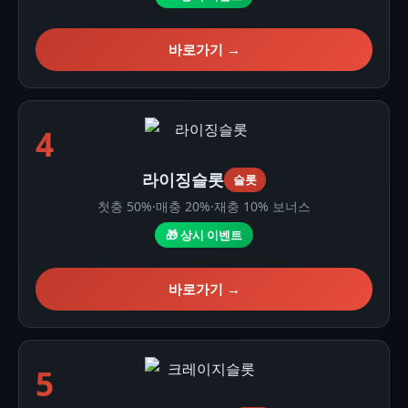
바로가기 →
4
라이징슬롯
슬롯
첫충 50%·매충 20%·재충 10% 보너스
🎁 상시 이벤트
바로가기 →
5