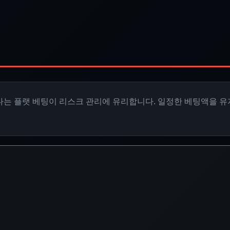
다는 플랫 베팅이 리스크 관리에 유리합니다. 일정한 베팅액을 