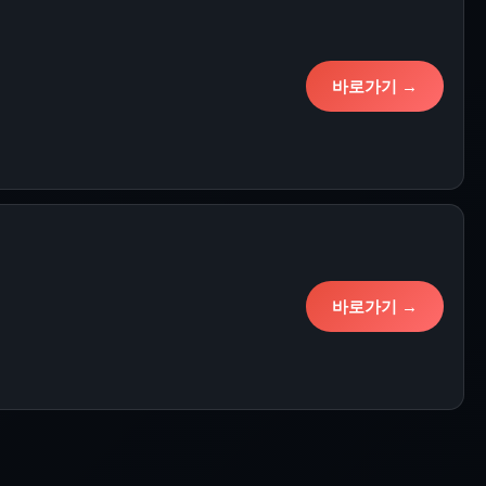
바로가기 →
바로가기 →