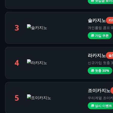
🎁 첫입금 보너
솔카지노
카
3
개인롤링 콤프 0
🎁 가입 쿠폰
라카지노
슬
4
신규가입 첫충 3
🎁 첫충 30%
조이카지노
5
우리계열 조이카
🎁 상시 이벤트