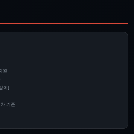
 지원
양
 상이)
주차 기준