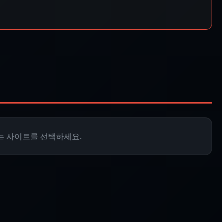
는 사이트를 선택하세요.