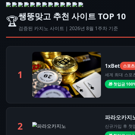
쌩뚱맞고 추천 사이트 TOP 10
🏆
검증된 카지노 사이트 | 2026년 8월 1주차 기준
1xBet
스포츠
1
세계 최대 스포츠
🎁 첫입금 100
파라오카지
2
신규가입 후 첫입