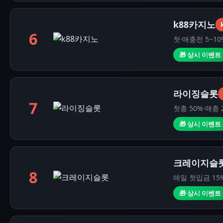
k88카지노
6
첫·매충전 5~10
🎁 상시 이벤트
라이징슬롯
7
첫충 50%·매충 
🎁 상시 이벤트
크레이지슬
8
매일 첫입금 15
🎁 상시 이벤트