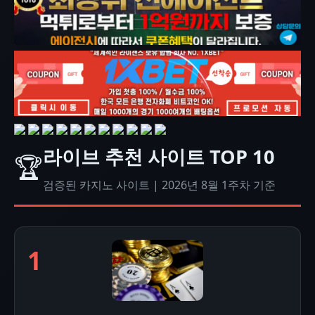
라이브 추천 사이트 TOP 10
🏆
검증된 카지노 사이트 | 2026년 8월 1주차 기준
1