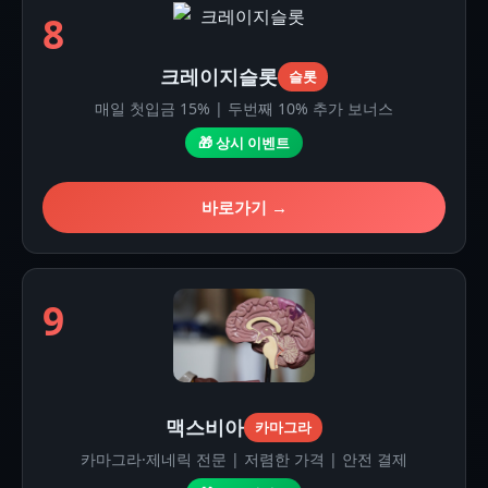
8
크레이지슬롯
슬롯
매일 첫입금 15% | 두번째 10% 추가 보너스
🎁 상시 이벤트
바로가기 →
9
맥스비아
카마그라
카마그라·제네릭 전문 | 저렴한 가격 | 안전 결제