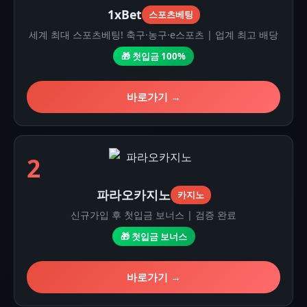
1xBet
스포츠베팅
세계 최대 스포츠베팅! 축구·농구·e스포츠 | 업계 최고 배당
🎁 첫입금 100%
바로가기 →
2
파라오카지노
카지노
신규가입 후 첫입금 보너스 | 검증 완료
🎁 첫입금 보너스
바로가기 →