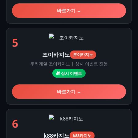
바로가기 →
5
조이카지노
조이카지노
우리계열 조이카지노 | 상시 이벤트 진행
🎁 상시 이벤트
바로가기 →
6
k88카지노
k88카지노