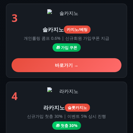
3
솔카지노
카지노/베팅
개인롤링 콤프 0.6% | 신규회원 가입쿠폰 지급
🎁 가입 쿠폰
바로가기 →
4
라카지노
슬롯카지노
신규가입 첫충 30% | 이벤트 5% 상시 진행
🎁 첫충 30%