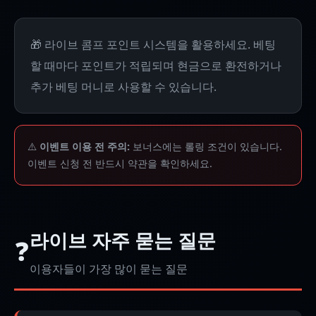
🎁 라이브 콤프 포인트 시스템을 활용하세요. 베팅
할 때마다 포인트가 적립되며 현금으로 환전하거나
추가 베팅 머니로 사용할 수 있습니다.
⚠️
이벤트 이용 전 주의:
보너스에는 롤링 조건이 있습니다.
이벤트 신청 전 반드시 약관을 확인하세요.
라이브 자주 묻는 질문
❓
이용자들이 가장 많이 묻는 질문