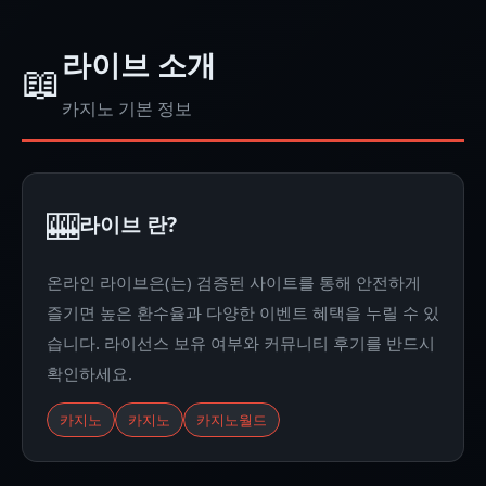
라이브 소개
📖
카지노 기본 정보
🎰
라이브 란?
온라인 라이브은(는) 검증된 사이트를 통해 안전하게
즐기면 높은 환수율과 다양한 이벤트 혜택을 누릴 수 있
습니다. 라이선스 보유 여부와 커뮤니티 후기를 반드시
확인하세요.
카지노
카지노
카지노월드