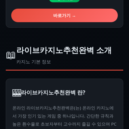
바로가기 →
라이브카지노추천완벽 소개
📖
카지노 기본 정보
🎰
라이브카지노추천완벽 란?
온라인 라이브카지노추천완벽은(는) 온라인 카지노에
서 가장 인기 있는 게임 중 하나입니다. 간단한 규칙과
높은 환수율로 초보자부터 고수까지 즐길 수 있으며 PC