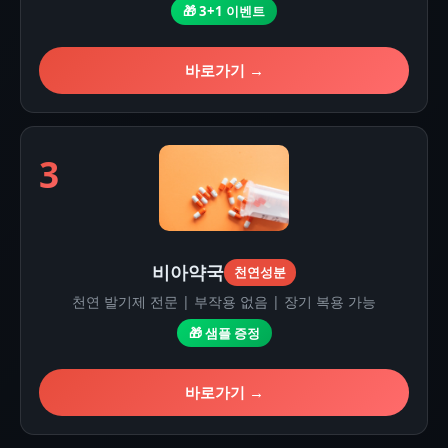
🎁 3+1 이벤트
바로가기 →
3
비아약국
천연성분
천연 발기제 전문 | 부작용 없음 | 장기 복용 가능
🎁 샘플 증정
바로가기 →