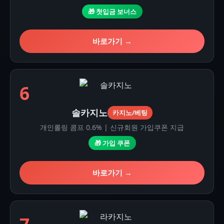
🎁 첫입금 보너스
바로가기 →
6
솔카지노
카지노/베팅
개인롤링 콤프 0.6% | 신규회원 가입쿠폰 지급
🎁 가입 쿠폰
바로가기 →