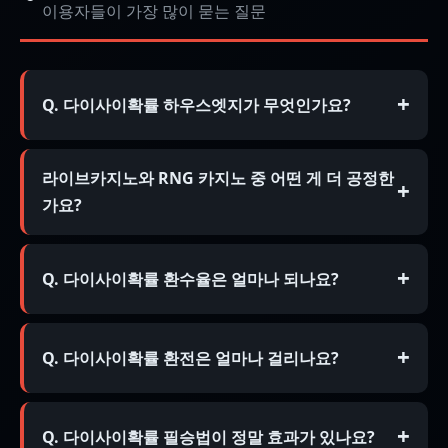
이용자들이 가장 많이 묻는 질문
Q. 다이사이확률 하우스엣지가 무엇인가요?
A. 하우스엣지는 카지노가 장기적으로 얻는 이익의
라이브카지노와 RNG 카지노 중 어떤 게 더 공정한
비율입니다. 예를 들어 하우스엣지 1%라면 100원을
가요?
베팅했을 때 장기적으로 1원이 카지노 수익이 됩니
다.
둘 다 공정합니다. 라이브는 실제 딜러가 진행하여 투
명성이 높고, RNG는 독립 검증된 알고리즘으로 공정
Q. 다이사이확률 환수율은 얼마나 되나요?
성이 보장됩니다. 라이브카지노가 심리적 신뢰감이
A. 다이사이확률의 온라인 환수율은 일반적으로
높습니다.
95~99% 수준입니다. 게임 종류와 사이트에 따라 차
Q. 다이사이확률 환전은 얼마나 걸리나요?
이가 있으므로 RTP를 공개하는 사이트를 선택하세
A. 검증된 사이트의 경우 출금 신청 후 24시간 이내에
요.
처리됩니다. 비트코인이나 테더 출금은 더 빠르게 처
Q. 다이사이확률 필승법이 정말 효과가 있나요?