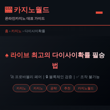
🎰 카지노월드
온라인카지노 대표 가이드
홈
›
카지노
› 다이사이확률
♠️ 라이브 최고의 다이사이확률 필승
법
🚀 프로바블리 페어 | 🔒 블록체인 검증 | ✅ 조작 불가능
카지노
카지노
공략
추천
카지노월드