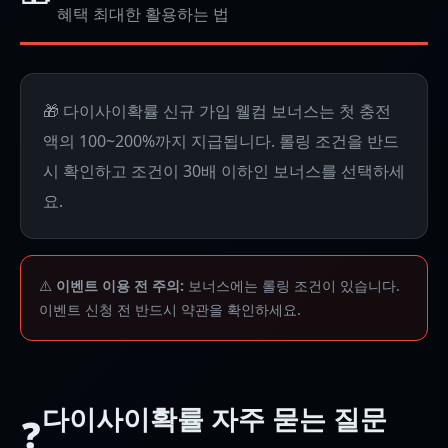
혜택 최대한 활용하는 법
🎁 다이사이확률 신규 가입 웰컴 보너스는 첫 충전
액의 100~200%까지 지급됩니다. 롤링 조건을 반드
시 확인하고 조건이 30배 이하인 보너스를 선택하세
요.
⚠️
이벤트 이용 전 주의:
보너스에는 롤링 조건이 있습니다.
이벤트 신청 전 반드시 약관을 확인하세요.
다이사이확률 자주 묻는 질문
❓