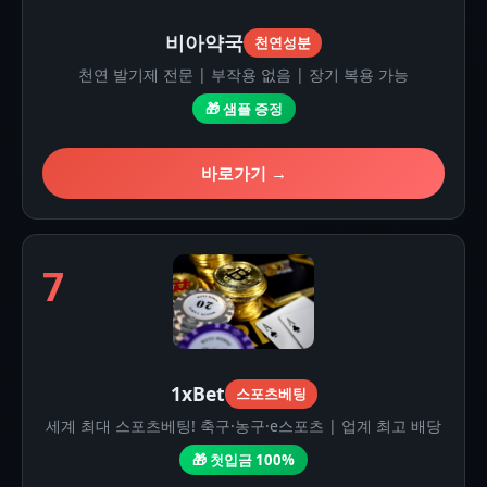
비아약국
천연성분
천연 발기제 전문 | 부작용 없음 | 장기 복용 가능
🎁 샘플 증정
바로가기 →
7
1xBet
스포츠베팅
세계 최대 스포츠베팅! 축구·농구·e스포츠 | 업계 최고 배당
🎁 첫입금 100%