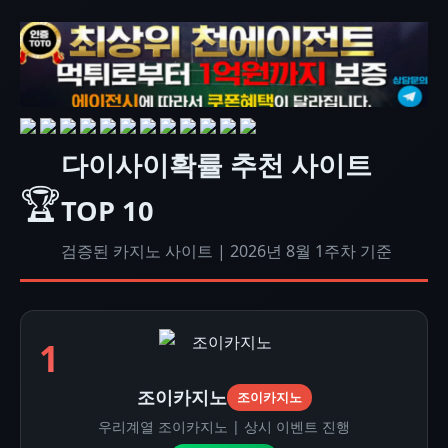
다이사이확률 추천 사이트
🏆
TOP 10
검증된 카지노 사이트 | 2026년 8월 1주차 기준
1
조이카지노
조이카지노
우리계열 조이카지노 | 상시 이벤트 진행