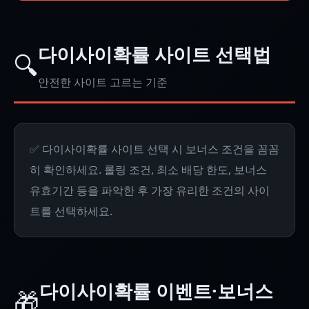
다이사이확률 사이트 선택법
🔍
안전한 사이트 고르는 기준
✅ 다이사이확률 사이트 선택 시 보너스 조건을 꼼꼼
히 확인하세요. 롤링 조건, 최소 배당 한도, 보너스
유효기간 등을 파악한 후 가장 유리한 조건의 사이
트를 선택하세요.
다이사이확률 이벤트·보너스
🎁