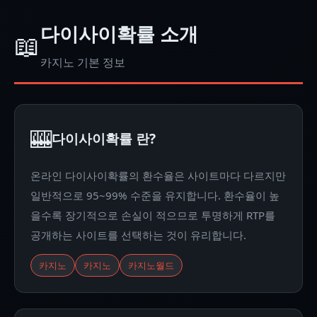
다이사이확률 소개
📖
카지노 기본 정보
🎰
다이사이확률 란?
온라인 다이사이확률의 환수율은 사이트마다 다르지만
일반적으로 95~99% 수준을 유지합니다. 환수율이 높
을수록 장기적으로 손실이 적으므로 투명하게 RTP를
공개하는 사이트를 선택하는 것이 유리합니다.
카지노
카지노
카지노월드