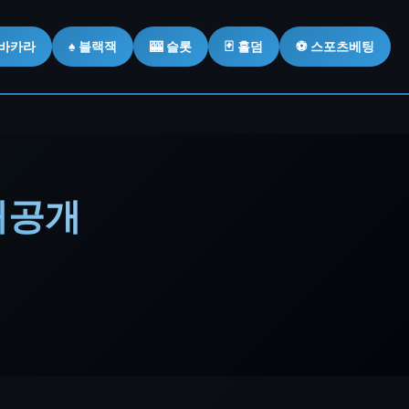
 바카라
♠️ 블랙잭
🎰 슬롯
🃏 홀덤
⚽ 스포츠베팅
대공개