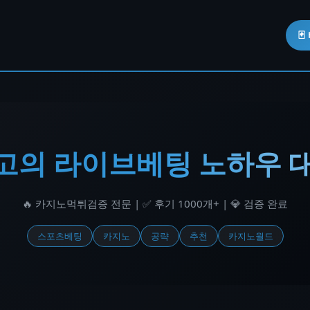

 최고의 라이브베팅 노하우 
🔥 카지노먹튀검증 전문 | ✅ 후기 1000개+ | 💎 검증 완료
스포츠베팅
카지노
공략
추천
카지노월드