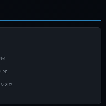
 지원
양
 상이)
주차 기준