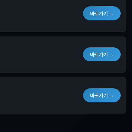
바로가기 →
바로가기 →
바로가기 →