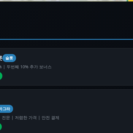
롯
슬롯
% | 두번째 10% 추가 보너스
마그라
전문 | 저렴한 가격 | 안전 결제