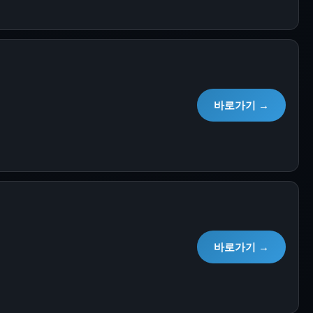
바로가기 →
바로가기 →