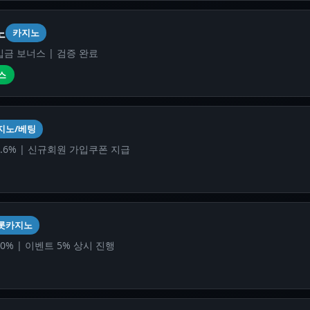
노
카지노
금 보너스 | 검증 완료
스
지노/베팅
.6% | 신규회원 가입쿠폰 지급
롯카지노
0% | 이벤트 5% 상시 진행