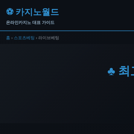
⚽ 카지노월드
온라인카지노 대표 가이드
홈
›
스포츠베팅
› 라이브베팅
♣️