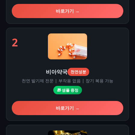
바로가기 →
2
비아약국
천연성분
천연 발기제 전문 | 부작용 없음 | 장기 복용 가능
🎁 샘플 증정
바로가기 →