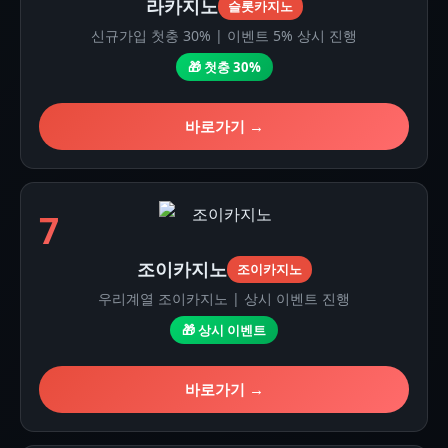
라카지노
슬롯카지노
신규가입 첫충 30% | 이벤트 5% 상시 진행
🎁 첫충 30%
바로가기 →
7
조이카지노
조이카지노
우리계열 조이카지노 | 상시 이벤트 진행
🎁 상시 이벤트
바로가기 →