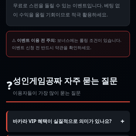
무료로 스핀을 돌릴 수 있는 이벤트입니다. 베팅 없
이 수익을 올릴 기회이므로 적극 활용하세요.
⚠️
이벤트 이용 전 주의:
보너스에는 롤링 조건이 있습니다.
이벤트 신청 전 반드시 약관을 확인하세요.
성인게임공짜 자주 묻는 질문
❓
이용자들이 가장 많이 묻는 질문
바카라 VIP 혜택이 실질적으로 의미가 있나요?
골드 이상부터 전담 매니저, 높은 캐시백, 빠른 출금