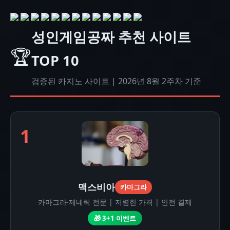
성인게임공짜 추천 사이트
🏆
TOP 10
검증된 카지노 사이트 | 2026년 8월 2주차 기준
1
맥스비아
카마그라
카마그라·제네릭 전문 | 저렴한 가격 | 안전 결제
🎁 3+1 이벤트