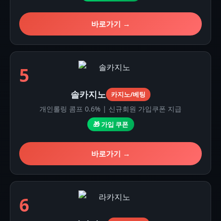
바로가기 →
5
솔카지노
카지노/베팅
개인롤링 콤프 0.6% | 신규회원 가입쿠폰 지급
🎁 가입 쿠폰
바로가기 →
6