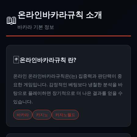
온라인바카라규칙 소개
📖
바카라 기본 정보
🃏
온라인바카라규칙 란?
온라인 온라인바카라규칙은(는) 집중력과 판단력이 중
요한 게임입니다. 감정적인 베팅보다 냉철한 분석을 바
탕으로 플레이하면 장기적으로 더 나은 결과를 얻을 수
있습니다.
바카라
카지노
카지노월드