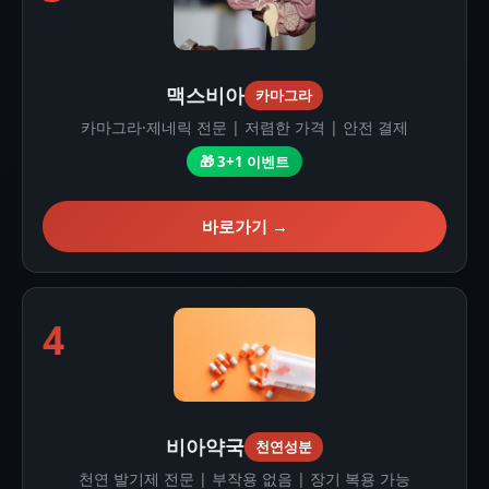
맥스비아
카마그라
카마그라·제네릭 전문 | 저렴한 가격 | 안전 결제
🎁 3+1 이벤트
바로가기 →
4
비아약국
천연성분
천연 발기제 전문 | 부작용 없음 | 장기 복용 가능