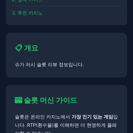
3. ​추천 카지노
📋 개요
슈가 러시 슬롯 리뷰 정보입니다.
🎰 슬롯 머신 가이드
슬롯은 온라인 카지노에서
가장 인기 있는 게임
입
니다. ​​RTP(환수율)를 이해하면 더 현명하게 플레