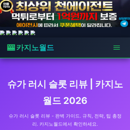
🎰 카지노월드
슈가 러시 슬롯 리뷰 | 카지노
월드 2026
슈가 러시 슬롯 리뷰 - 완벽 가이드. ​규칙, 전략, 팁 총정
리. ​​카지노월드에서 확인하세요.