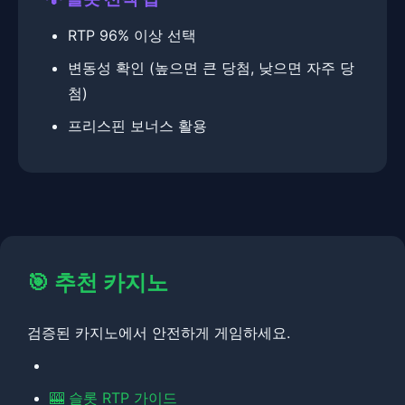
RTP 96% 이상 선택
변동성 확인 (높으면 큰 당첨, 낮으면 자주 당
첨)
프리스핀 보너스 활용
🎯 추천 카지노
검증된 카지노에서 안전하게 게임하세요.
🎰 슬롯 RTP 가이드