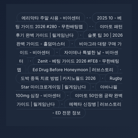
· ·
에리악타 주말 사용 - 비아센터
2025 10 - 베
· ·
팅 가이드 2026 #280 - 무한배팅맵
야마토 패턴
·
후기 완벽 가이드 | 릴게임난다
슬롯 팁 30 | 2026
·
완벽 가이드 - 홀덤마스터
비아그라 대량 구매 가
·
이드 - 비아센터
자이데나 특별한 날 - 비아센
·
터
Zenit - 베팅 가이드 2026 #FE8 - 무한배팅
·
맵
Ed Drug Before Honeymoon | 러브스토리
·
도박 중독 치료 방법 | 카지노월드 2026
Rugby
·
Star 마이크로게이밍 | 릴게임난다
아바나필
·
100mg 심장 - 비아센터
야마토 50만원 공략 완벽
·
가이드 | 릴게임난다
에렉타 신장병 | 러브스토리
- ED 전문 정보