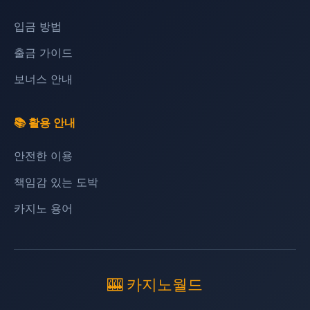
입금 방법
출금 가이드
보너스 안내
📚 활용 안내
안전한 이용
책임감 있는 도박
카지노 용어
🎰 카지노월드