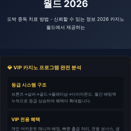
월드 2026
도박 중독 치료 방법 - 신뢰할 수 있는 정보 2026 카지노
월드에서 제공하는
💎 VIP 카지노 프로그램 완전 분석
등급 시스템 구조
브론즈→실버→골드→플래티넘→다이아몬드. 월간 베팅액
누적으로 등급 상승하며 혜택이 확대됩니다.
VIP 전용 혜택
개인 어카운트 매니저 배정, 빠른 출금 처리, 전용 보너스, 생