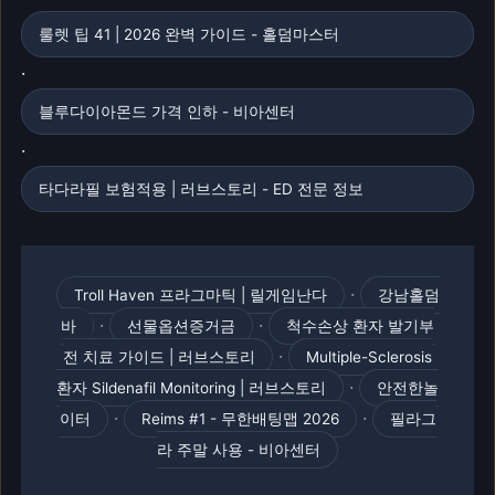
룰렛 팁 41 | 2026 완벽 가이드 - 홀덤마스터
·
블루다이아몬드 가격 인하 - 비아센터
·
타다라필 보험적용 | 러브스토리 - ED 전문 정보
·
Troll Haven 프라그마틱 | 릴게임난다
강남홀덤
·
·
바
선물옵션증거금
척수손상 환자 발기부
·
전 치료 가이드 | 러브스토리
Multiple-Sclerosis
·
환자 Sildenafil Monitoring | 러브스토리
안전한놀
·
·
이터
Reims #1 - 무한배팅맵 2026
필라그
라 주말 사용 - 비아센터