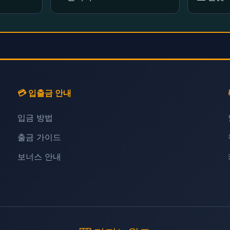
💳 입출금 안내
입금 방법
출금 가이드
보너스 안내