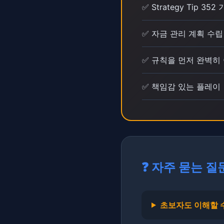
✅ Strategy Tip 35
✅ 자금 관리 계획 수립
✅ 규칙을 먼저 완벽히
✅ 책임감 있는 플레이
❓ 자주 묻는 질
초보자도 이해할 