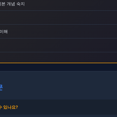
2 기본 개념 숙지
 이해
문
수 있나요?