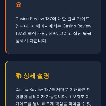
요
Casino Review 137에 대한 완벽 가이드
입니다. ​​이 페이지에서는 Casino Review
137의 핵심 개념, 전략, 그리고 실전 팁을
상세히 다룹니다.
📚 상세 설명
Casino Review 137를 제대로 이해하면 더
현명한 플레이가 가능합니다. ​​초보자도 이
가이드를 통해 빠르게 핵심을 파악할 수 있