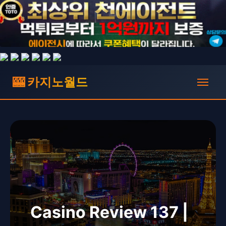
🎰 카지노월드
Casino Review 137 |