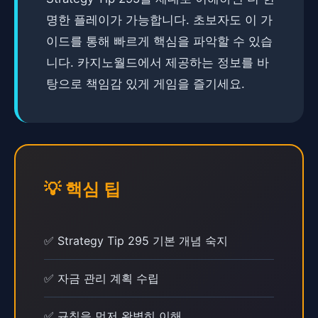
명한 플레이가 가능합니다. ​​초보자도 이 가
이드를 통해 빠르게 핵심을 파악할 수 있습
니다. ​​카지노월드에서 제공하는 정보를 바
탕으로 책임감 있게 게임을 즐기세요.
💡 핵심 팁
✅ Strategy Tip 295 기본 개념 숙지
✅ 자금 관리 계획 수립
✅ 규칙을 먼저 완벽히 이해