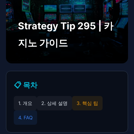
Strategy Tip 295 | 카
지노 가이드
📋 목차
1. ​​개요
2. 상세 설명
3. ​핵심 팁
4. ​FAQ