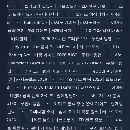
·
·
다
필라그라 필요시 | 러브스토리 - ED 전문 정보
스
·
텐드라 비뇨기과 - 비아센터
시알리스 향상위해 - 비아센
·
터
Bonus Info 7 | 카지노 가이드 | 카지노월드
야마토
·
공략 후기 완벽 가이드 | 릴게임난다
수퍼그라 익일 배송 -
·
·
비아센터
2025-26 시즌 프리뷰 #75 - 무한배팅맵
·
Hypertension 환자 Palpal Review | 러브스토리
Nba
·
Batting Avg - 베팅 가이드 2026 #1C9 - 무한배팅맵
Afc
Champions League 2025 - 베팅 가이드 2026 #A48 - 무한배팅
·
·
맵
카마그라 효과 비교 - 비아센터
eCOGRA 인증이
·
란 | 카지노월드 2026
테니스 세트 베팅 2026 | 월드코인
·
러
Fildena vs Tadalafil Duration | 러브스토리
야마토
·
11연타 공략 완벽 가이드 | 릴게임난다
NFL 21주차 분석
·
#163 - 무한배팅맵
야마토 분석 추천 완벽 가이드 | 릴게임
·
난다
큐데나필 효과 - 실제 효과와 작용 원리 | 러브스토리
·
·
2026
에렉톤 불안 | 러브스토리 - ED 전문 정보
야마
·
토 확률 평가 완벽 가이드 | 릴게임난다
주간 보너스 | 릴게