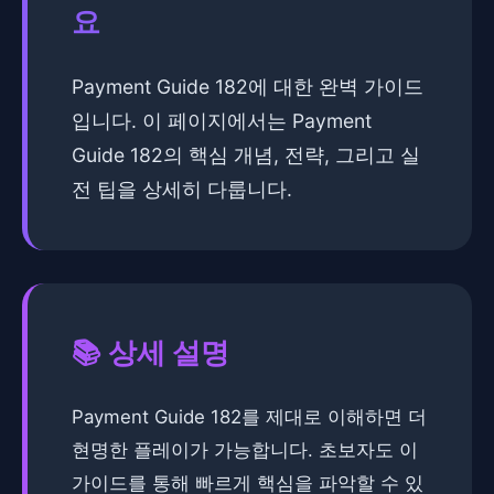
요
Payment Guide 182에 대한 완벽 가이드
입니다. ​​이 페이지에서는 Payment
Guide 182의 핵심 개념, 전략, 그리고 실
전 팁을 상세히 다룹니다.
📚 상세 설명
Payment Guide 182를 제대로 이해하면 더
현명한 플레이가 가능합니다. ​​초보자도 이
가이드를 통해 빠르게 핵심을 파악할 수 있