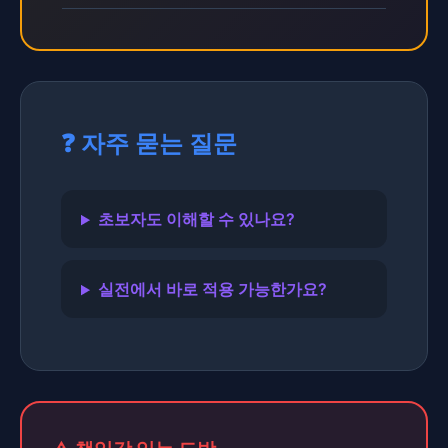
❓ 자주 묻는 질문
초보자도 이해할 수 있나요?
실전에서 바로 적용 가능한가요?