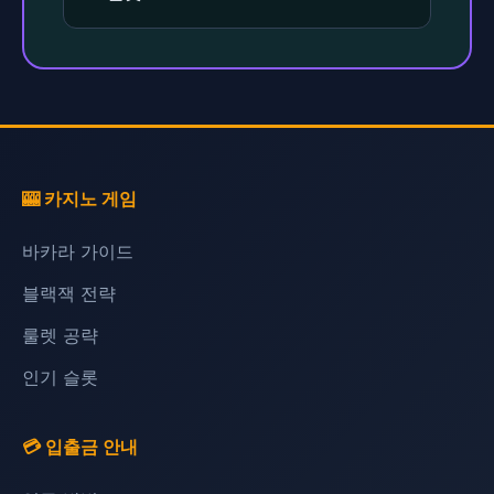
🎰 카지노 게임
바카라 가이드
블랙잭 전략
룰렛 공략
인기 슬롯
💳 입출금 안내