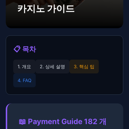
카지노 가이드
📋 목차
1. ​개요
2. 상세 설명
3. ​​핵심 팁
4. FAQ
📖 Payment Guide 182 개