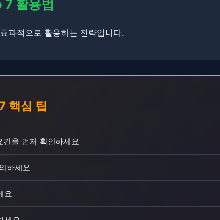
fo 7 활용법
 가장 효과적으로 활용하는 전략입니다.
o 7 핵심 팁
롤링 요건을 먼저 확인하세요
주의하세요
세요
하세요