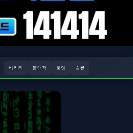
바카라
블랙잭
룰렛
슬롯