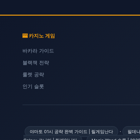
🎰 카지노 게임
바카라 가이드
블랙잭 전략
룰렛 공략
인기 슬롯
·
야마토 01시 공략 완벽 가이드 | 릴게임난다
필데나