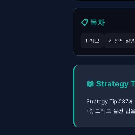
📋 목차
1. 개요
2. 상세 설명
📖 Strategy
Strategy Tip 2
략, 그리고 실전 팁