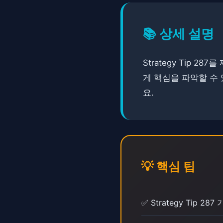
📚 상세 설명
Strategy Tip 
게 핵심을 파악할 수
요.
💡 핵심 팁
✅ Strategy Tip 28