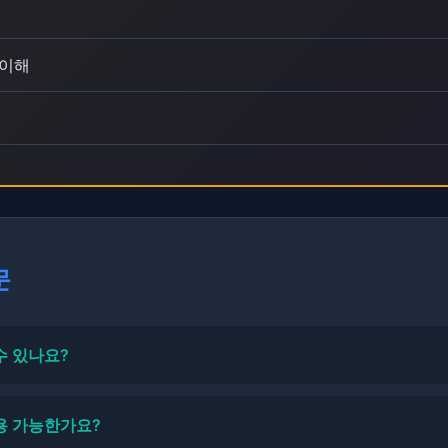
 이해
문
수 있나요?
용 가능한가요?