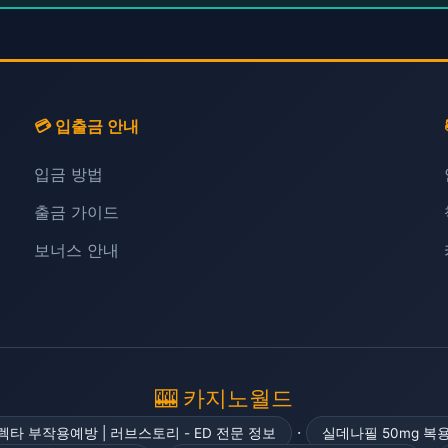
💳 입출금 안내
입금 방법
출금 가이드
보너스 안내
🎰 카지노월드
·
렉타 부작용예방 | 러브스토리 - ED 전문 정보
실데나필 50mg 복