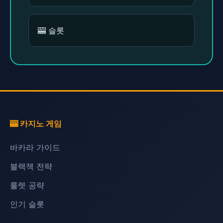
🎰 슬롯
🎰 카지노 게임
바카라 가이드
블랙잭 전략
룰렛 공략
인기 슬롯