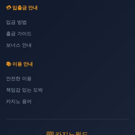
💳 입출금 안내
입금 방법
출금 가이드
보너스 안내
📚 이용 안내
안전한 이용
책임감 있는 도박
카지노 용어
🎰 카지노월드