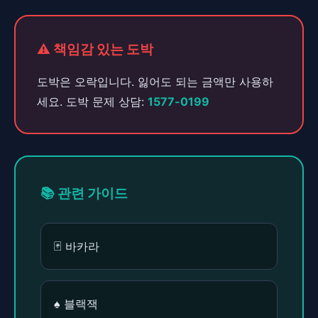
⚠️ 책임감 있는 도박
도박은 오락입니다. ​​잃어도 되는 금액만 사용하
세요. 도박 문제 상담:
1577-0199
📚 관련 가이드
🃏 바카라
♠️ 블랙잭