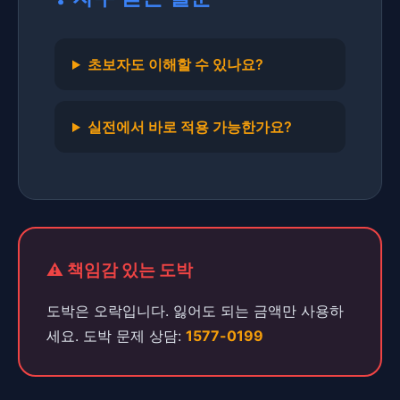
초보자도 이해할 수 있나요?
실전에서 바로 적용 가능한가요?
⚠️ 책임감 있는 도박
도박은 오락입니다. ​잃어도 되는 금액만 사용하
세요. ​도박 문제 상담:
1577-0199