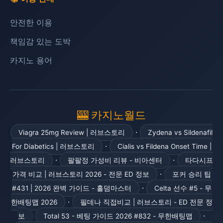
안전한 이용
책임감 있는 도박
카지노 용어
🎰 카지노월드
·
Viagra 25mg Review | 러브스토리
Zydena vs Sildenafil
·
For Diabetics | 러브스토리
Cialis vs Fildena Onset Time |
·
·
러브스토리
팔팔정 가성비 리뷰 - 비아센터
타다시프
·
가격 비교 | 러브스토리 2026 - 전문 ED 정보
포커 승리 팁
·
#431 | 2026 완벽 가이드 - 홀덤마스터
Celta 선수 #5 - 무
·
한배팅맵 2026
필데나 직접비교 | 러브스토리 - ED 전문 정
·
보
Total 53 - 베팅 가이드 2026 #832 - 무한배팅맵