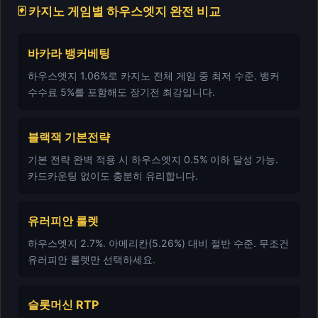
🃏 카지노 게임별 하우스엣지 완전 비교
바카라 뱅커베팅
하우스엣지 1.06%로 카지노 전체 게임 중 최저 수준. 뱅커
수수료 5%를 포함해도 장기전 최강입니다.
블랙잭 기본전략
기본 전략 완벽 적용 시 하우스엣지 0.5% 이하 달성 가능.
카드카운팅 없이도 충분히 유리합니다.
유러피안 룰렛
하우스엣지 2.7%. 아메리칸(5.26%) 대비 절반 수준. 무조건
유러피안 룰렛만 선택하세요.
슬롯머신 RTP