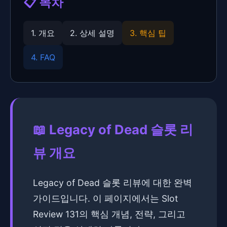
📋 목차
1. ​​개요
2. ​상세 설명
3. 핵심 팁
4. ​FAQ
📖 Legacy of Dead 슬롯 리
뷰 개요
Legacy of Dead 슬롯 리뷰에 대한 완벽
가이드입니다. ​​이 페이지에서는 Slot
Review 131의 핵심 개념, 전략, 그리고