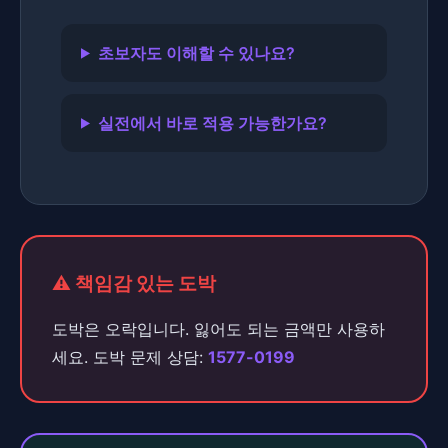
초보자도 이해할 수 있나요?
실전에서 바로 적용 가능한가요?
⚠️ 책임감 있는 도박
도박은 오락입니다. 잃어도 되는 금액만 사용하
세요. 도박 문제 상담:
1577-0199