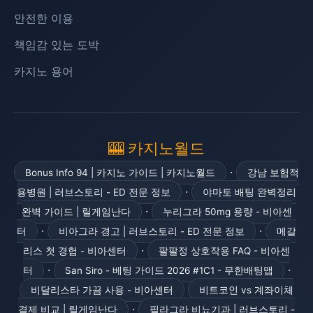
안전한 이용
책임감 있는 도박
카지노 용어
🎰 카지노월드
·
Bonus Info 94 | 카지노 가이드 | 카지노월드
강남 보험적
·
용병원 | 러브스토리 - ED 전문 정보
야마토 배팅 완벽정리
·
완벽 가이드 | 릴게임난다
누리그라 50mg 용량 - 비아센
·
·
터
비아그라 경고 | 러브스토리 - ED 전문 정보
메갈
·
리스 첫 경험 - 비아센터
팔팔정 상호작용 FAQ - 비아센
·
·
터
San Siro - 베팅 가이드 2026 #1C1 - 무한배팅맵
비달리스타 가끔 사용 - 비아센터
비트코인 vs 계좌이체
·
결제 비교 | 릴게임난다
필라그라 비뇨기과 | 러브스토리 -