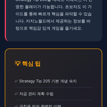
명한 플레이가 가능합니다. ​​초보자도 이 가
이드를 통해 빠르게 핵심을 파악할 수 있습
니다. 카지노월드에서 제공하는 정보를 바
탕으로 책임감 있게 게임을 즐기세요.
💡 핵심 팁
✅ Strategy Tip 205 기본 개념 숙지
✅ 자금 관리 계획 수립
✅ 규칙을 먼저 완벽히 이해