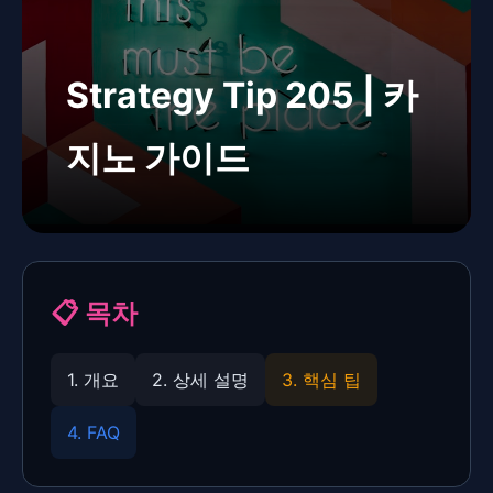
Strategy Tip 205 | 카
지노 가이드
📋 목차
1. 개요
2. ​​상세 설명
3. ​핵심 팁
4. ​​FAQ