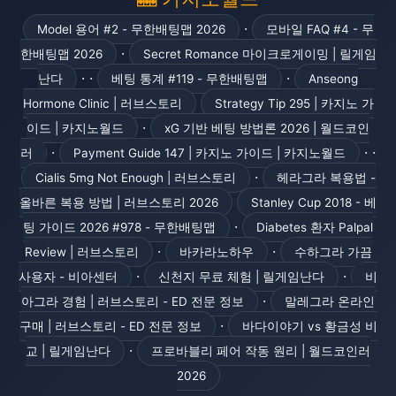
·
Model 용어 #2 - 무한배팅맵 2026
모바일 FAQ #4 - 무
·
한배팅맵 2026
Secret Romance 마이크로게이밍 | 릴게임
· ·
·
난다
베팅 통계 #119 - 무한배팅맵
Anseong
Hormone Clinic | 러브스토리
Strategy Tip 295 | 카지노 가
·
이드 | 카지노월드
xG 기반 베팅 방법론 2026 | 월드코인
·
· ·
러
Payment Guide 147 | 카지노 가이드 | 카지노월드
·
Cialis 5mg Not Enough | 러브스토리
헤라그라 복용법 -
올바른 복용 방법 | 러브스토리 2026
Stanley Cup 2018 - 베
·
팅 가이드 2026 #978 - 무한배팅맵
Diabetes 환자 Palpal
·
·
Review | 러브스토리
바카라노하우
수하그라 가끔
·
·
사용자 - 비아센터
신천지 무료 체험 | 릴게임난다
비
·
아그라 경험 | 러브스토리 - ED 전문 정보
말레그라 온라인
·
구매 | 러브스토리 - ED 전문 정보
바다이야기 vs 황금성 비
·
교 | 릴게임난다
프로바블리 페어 작동 원리 | 월드코인러
2026