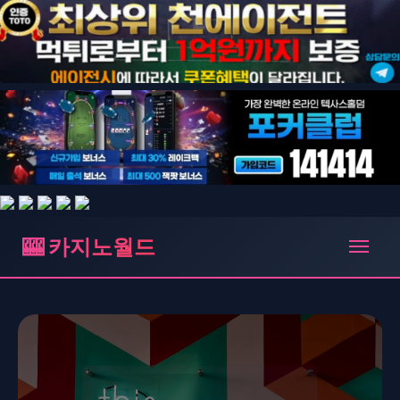
🎰 카지노월드