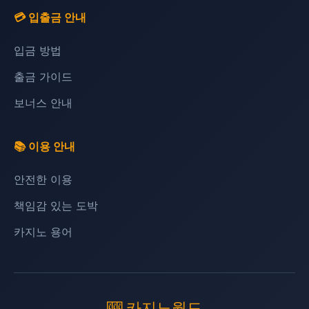
💳 입출금 안내
입금 방법
출금 가이드
보너스 안내
📚 이용 안내
안전한 이용
책임감 있는 도박
카지노 용어
🎰 카지노월드