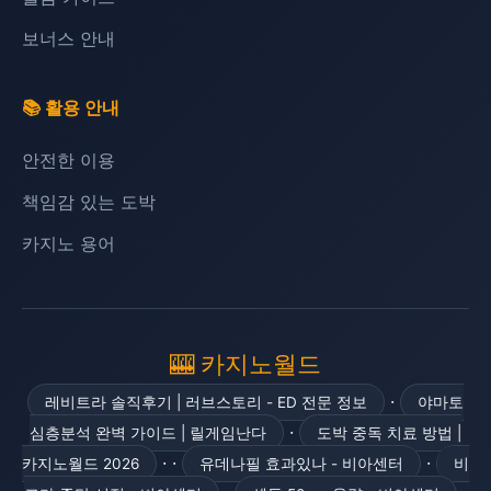
보너스 안내
📚 활용 안내
안전한 이용
책임감 있는 도박
카지노 용어
🎰 카지노월드
·
레비트라 솔직후기 | 러브스토리 - ED 전문 정보
야마토
·
심층분석 완벽 가이드 | 릴게임난다
도박 중독 치료 방법 |
· ·
·
카지노월드 2026
유데나필 효과있나 - 비아센터
비