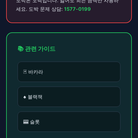
도박은 오락입니다. ​잃어도 되는 금액만 사용하
세요. 도박 문제 상담:
1577-0199
📚 관련 가이드
🃏 바카라
♠️ 블랙잭
🎰 슬롯