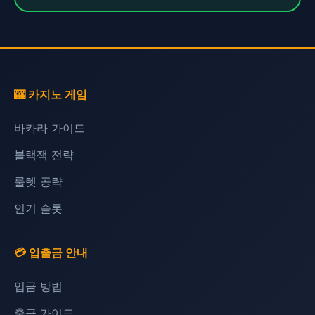
🎰 카지노 게임
바카라 가이드
블랙잭 전략
룰렛 공략
인기 슬롯
💳 입출금 안내
입금 방법
출금 가이드