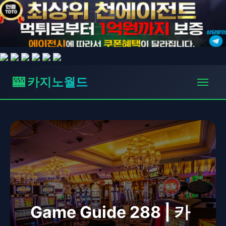
🎰 카지노월드
Game Guide 288 | 카