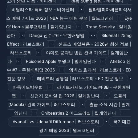
·
·
고라 중단 시점 - 비아센터
센돔 50mg 용량 - 비아센터
·
비달리스타 특허 정보 - 비아센터
필라델피아세븐티식서
스 베팅 가이드 2026 | NBA 농구 베팅 분석 | 월드코인러
Eye
·
Of Horus 블루프린트 | 릴게임난다
Trend Security | 릴게임
·
· ·
난다
Daegu 선수 #6 - 무한배팅맵
Sildenafil 25mg
·
Effect | 러브스토리
센포스 매일복용 - 2026년 최신 정보 |
·
러브스토리
야마토 공략법 방법 완벽 가이드 | 릴게임난
·
·
다
Poisoned Apple 부웡고 | 릴게임난다
Atletico 선
·
수 #7 - 무한배팅맵 2026
엠빅스 효과성 | 러브스토리 - ED
·
전문 정보
레비트라 공통점 | 러브스토리 - ED 전문 정보
·
바둑이도박수법
라이브카지노 가이드 #F8B - 무한배팅
·
·
맵
신천지 모바일 팁 2026 | 릴게임난다
모듈라
·
(Modula) 완벽 가이드 | 러브스토리
출금 소요 시간 | 릴게
·
·
임난다
Chibeasties 2 이그드라실 | 릴게임난다
·
Avanafil vs Udenafil Difference | 러브스토리
국가대표
경기 베팅 2026 | 월드코인러