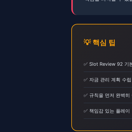
💡 핵심 팁
✅ Slot Review 92
✅ 자금 관리 계획 수립
✅ 규칙을 먼저 완벽히
✅ 책임감 있는 플레이