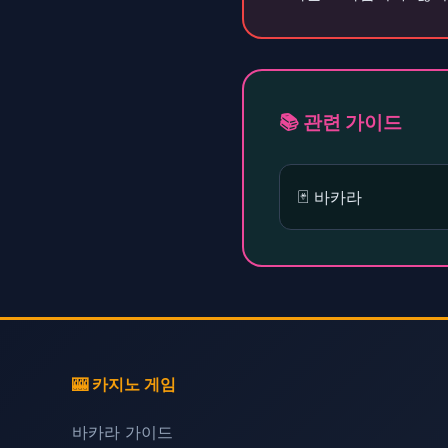
📚 관련 가이드
🃏 바카라
🎰 카지노 게임
바카라 가이드