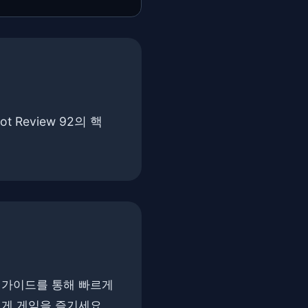
 Review 92의 핵
 이 가이드를 통해 빠르게
있게 게임을 즐기세요.