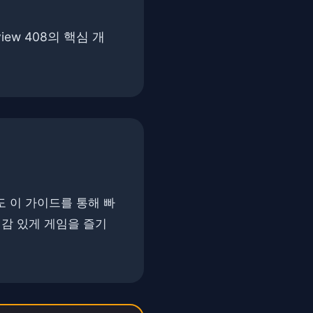
view 408의 핵심 개
자도 이 가이드를 통해 빠
임감 있게 게임을 즐기