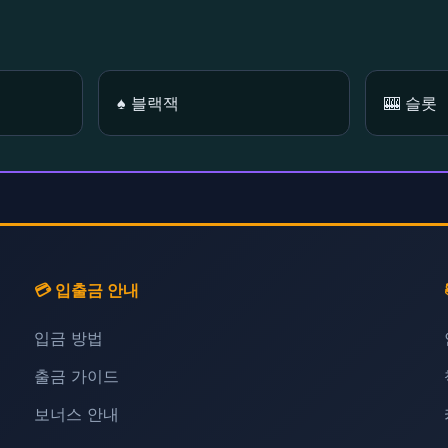
♠️ 블랙잭
🎰 슬롯
💳 입출금 안내
입금 방법
출금 가이드
보너스 안내