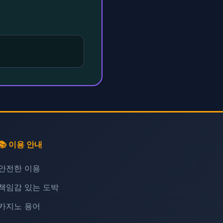
📚 이용 안내
안전한 이용
책임감 있는 도박
카지노 용어