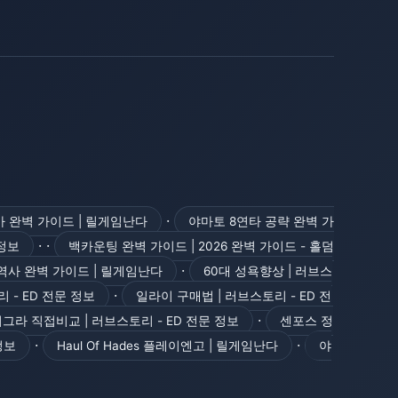
·
 완벽 가이드 | 릴게임난다
야마토 8연타 공략 완벽 가
· ·
 정보
백카운팅 완벽 가이드 | 2026 완벽 가이드 - 홀덤
·
역사 완벽 가이드 | 릴게임난다
60대 성욕향상 | 러브스
·
 - ED 전문 정보
일라이 구매법 | 러브스토리 - ED 전
·
그라 직접비교 | 러브스토리 - ED 전문 정보
센포스 정
·
·
정보
Haul Of Hades 플레이엔고 | 릴게임난다
야