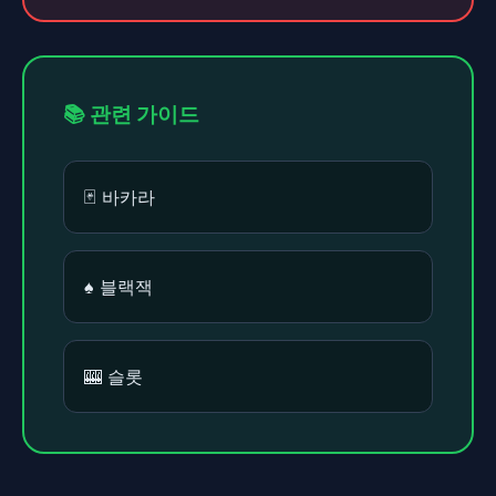
📚 관련 가이드
🃏 바카라
♠️ 블랙잭
🎰 슬롯