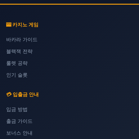
🎰 카지노 게임
바카라 가이드
블랙잭 전략
룰렛 공략
인기 슬롯
💳 입출금 안내
입금 방법
출금 가이드
보너스 안내