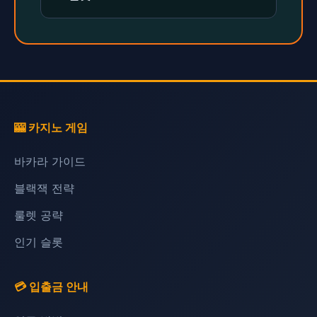
🎰 카지노 게임
바카라 가이드
블랙잭 전략
룰렛 공략
인기 슬롯
💳 입출금 안내