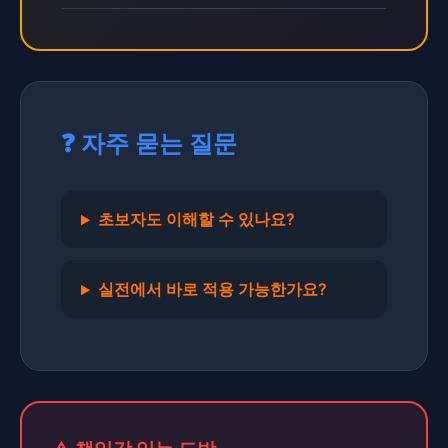
❓ 자주 묻는 질문
초보자도 이해할 수 있나요?
실전에서 바로 적용 가능한가요?