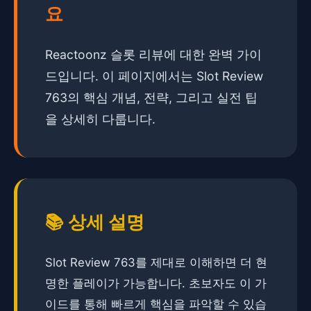
요
Reactoonz 슬롯 리뷰에 대한 완벽 가이
드입니다. ​​이 페이지에서는 Slot Review
763의 핵심 개념, 전략, 그리고 실전 팁
을 상세히 다룹니다.
📚 상세 설명
Slot Review 763를 제대로 이해하면 더 현
명한 플레이가 가능합니다. ​초보자도 이 가
이드를 통해 빠르게 핵심을 파악할 수 있습