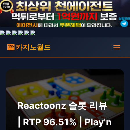
🎰 카지노월드
Reactoonz 슬롯 리뷰
| RTP 96.51% | Play'n