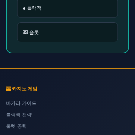
♠️ 블랙잭
🎰 슬롯
🎰 카지노 게임
바카라 가이드
블랙잭 전략
룰렛 공략