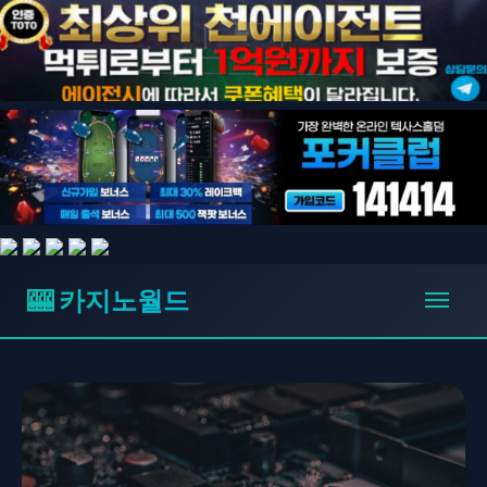
🎰 카지노월드